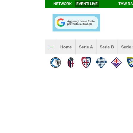
NETWORK
EVENTI LIVE
TMW RA
Home
Serie A
Serie B
Serie