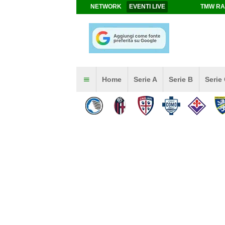
NETWORK
EVENTI LIVE
TMW RA
Home
Serie A
Serie B
Serie