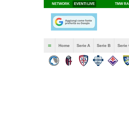
NETWORK
EVENTI LIVE
TMW RA
Home
Serie A
Serie B
Serie