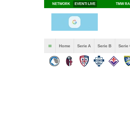
NETWORK
EVENTI LIVE
TMW RA
Home
Serie A
Serie B
Serie