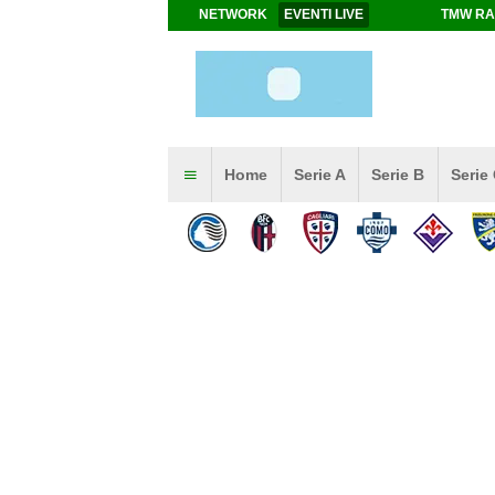
NETWORK
EVENTI LIVE
TMW RA
Home
Serie A
Serie B
Serie