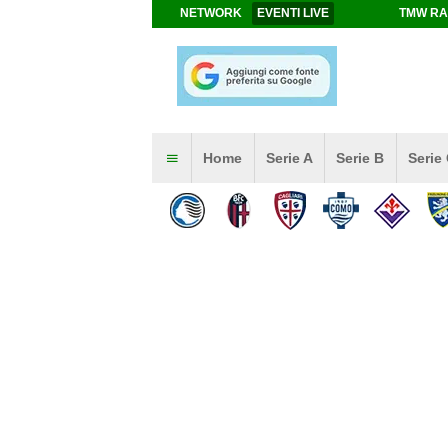
NETWORK
EVENTI LIVE
TMW RA
Home
Serie A
Serie B
Serie