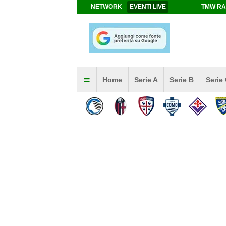
NETWORK
EVENTI LIVE
TMW RA
Home
Serie A
Serie B
Serie