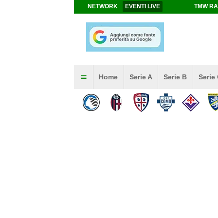
NETWORK
EVENTI LIVE
TMW RA
Home
Serie A
Serie B
Serie