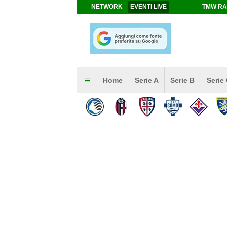
NETWORK
EVENTI LIVE
TMW RA
Home
Serie A
Serie B
Serie