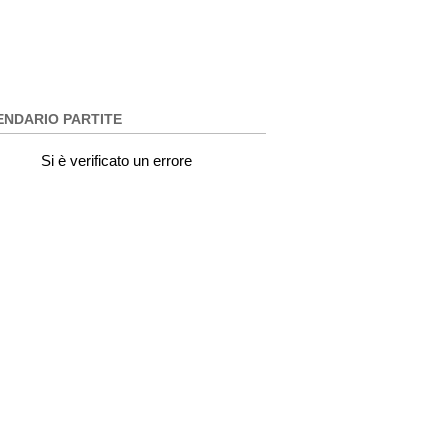
ENDARIO PARTITE
Si è verificato un errore