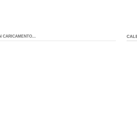
N CARICAMENTO...
CAL