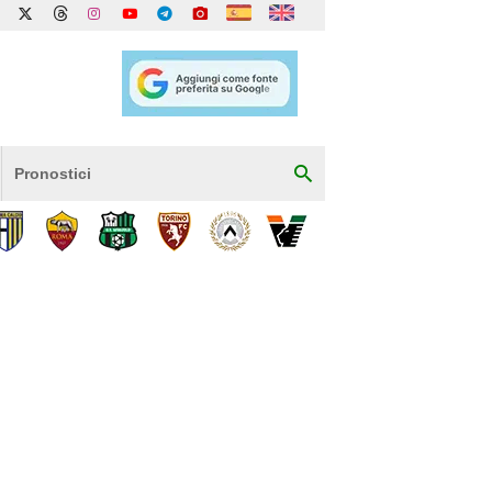
Pronostici