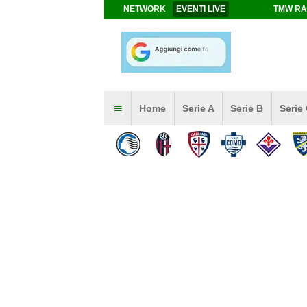
NETWORK
EVENTI LIVE
TMW RA
Home
Serie A
Serie B
Serie