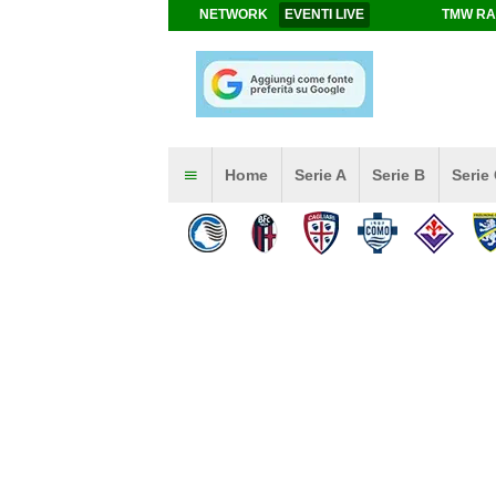
NETWORK
EVENTI LIVE
TMW RA
Home
Serie A
Serie B
Serie