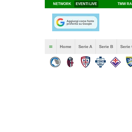
NETWORK
EVENTI LIVE
TMW RA
Home
Serie A
Serie B
Serie