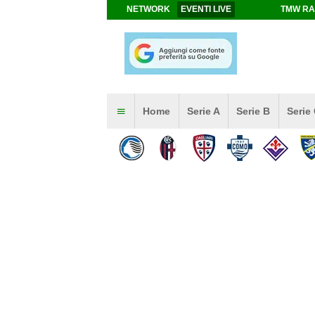
NETWORK
EVENTI LIVE
TMW RA
Home
Serie A
Serie B
Serie