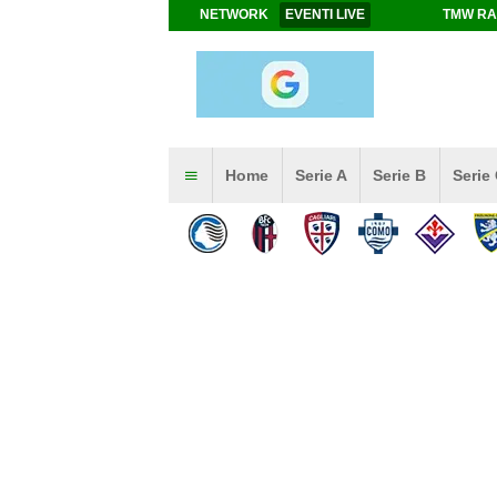
NETWORK
EVENTI LIVE
TMW RA
Home
Serie A
Serie B
Serie