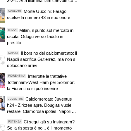
3-2-1. Atta illumina l’amichevole con
il Depor. Servono ancora tre colpi per
Morte Guccini: Faragò
CAGLIARI
una Viola da Europa League.
scelse la numero 43 in suo onore
Antognoni, un finale senza vincitori
Milan, il punto sul mercato in
MILAN
uscita: Odogu verso l'addio in
prestito
Il borsino del calciomercato: il
NAPOLI
Napoli sacrifica Gutierrez, ma non si
sbloccano arrivi
Interrotte le trattative
FIORENTINA
Tottenham-West Ham per Solomon:
la Fiorentina si può inserire
Calciomercato Juventus
JUVENTUS
h24 - Zirkzee apre. Douglas vuole
restare. Clamorosa ipotesi Napoli per
Koopmeiners. Pronti 3 colpi in
Ci segui già su Instagram?
POTENZA
entrata. Suzuki, attese novità. Nuova
Se la risposta è no... è il momento
offerta a Kessiè? Cambiaso, futuro