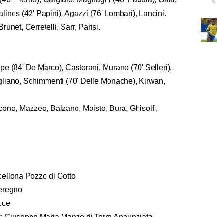
Salines (42' Papini), Agazzi (76' Lombari), Lancini.
Brunet, Cerretelli, Sarr, Parisi.
ppe (84' De Marco), Castorani, Murano (70' Selleri),
gliano, Schimmenti (70' Delle Monache), Kirwan,
cono, Mazzeo, Balzano, Maisto, Bura, Ghisolfi,
cellona Pozzo di Gotto
Seregno
cce
:
Giuseppe Maria Manzo di Torre Annunziata