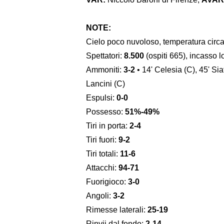
NOTE:
Cielo poco nuvoloso, temperatura circ
Spettatori:
8.500
(ospiti 665), incasso l
Ammoniti:
3-2
• 14' Celesia (C), 45' Siat
Lancini (C)
Espulsi:
0-0
Possesso:
51%-49%
Tiri in porta:
2-4
Tiri fuori:
9-2
Tiri totali:
11-6
Attacchi:
94-71
Fuorigioco:
3-0
Angoli:
3-2
Rimesse laterali:
25-19
Rinvii dal fondo:
2-14