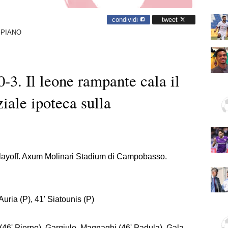
condividi
tweet
 PIANO
3. Il leone rampante cala il
ziale ipoteca sulla
playoff. Axum Molinari Stadium di Campobasso.
'Auria (P), 41' Siatounis (P)
(46' Pierno), Gargiulo, Magnaghi (46' Padula), Gala,