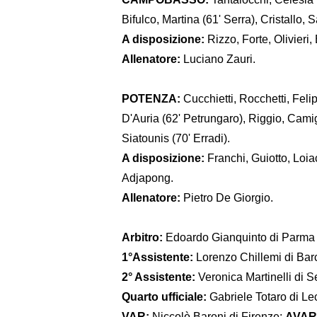
Bifulco, Martina (61' Serra), Cristallo, 
A disposizione:
Rizzo, Forte, Olivieri, 
Allenatore:
Luciano Zauri.
POTENZA:
Cucchietti, Rocchetti, Feli
D'Auria (62' Petrungaro), Riggio, Cami
Siatounis (70' Erradi).
A disposizione:
Franchi, Guiotto, Loia
Adjapong.
Allenatore:
Pietro De Giorgio.
Arbitro:
Edoardo Gianquinto di Parma
1°Assistente:
Lorenzo Chillemi di Bar
2° Assistente:
Veronica Martinelli di 
Quarto ufficiale:
Gabriele Totaro di Le
VAR:
Niccolò Baroni di Firenze;
AVAR