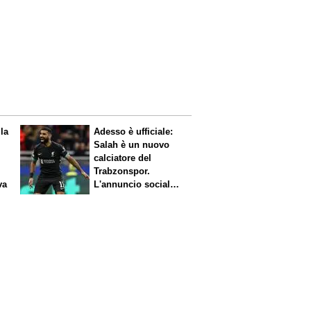
 la
Adesso è ufficiale:
Salah è un nuovo
calciatore del
Trabzonspor.
va
L'annuncio social
del club