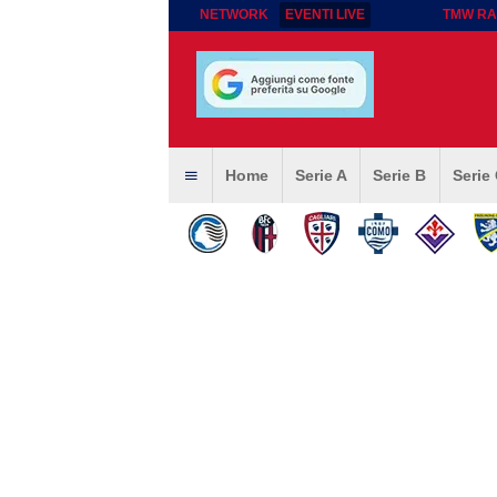
NETWORK
EVENTI LIVE
TMW RA
Home
Serie A
Serie B
Serie