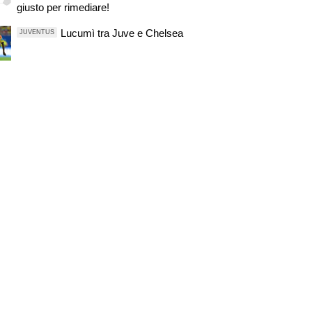
giusto per rimediare!
incerto. Nico-Inter, pista fredda
Lucumì tra Juve e Chelsea
JUVENTUS