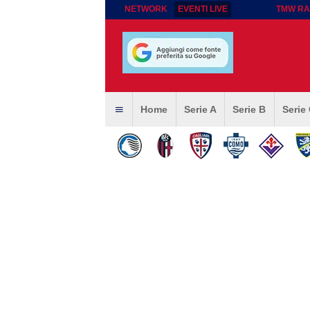
NETWORK
EVENTI LIVE
TMW RA
Home
Serie A
Serie B
Serie