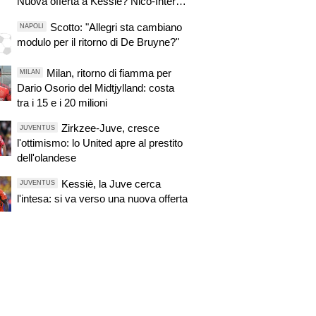
Nuova offerta a Kessiè? Nico-Inter,
pista fredda. Balerdi resta nei radar.
Scotto: "Allegri sta cambiano
NAPOLI
Suzuki in pole, Vicario il piano B.
modulo per il ritorno di De Bruyne?"
David in bilico
Milan, ritorno di fiamma per
MILAN
Dario Osorio del Midtjylland: costa
tra i 15 e i 20 milioni
Zirkzee-Juve, cresce
JUVENTUS
l'ottimismo: lo United apre al prestito
dell'olandese
Kessiè, la Juve cerca
JUVENTUS
l'intesa: si va verso una nuova offerta