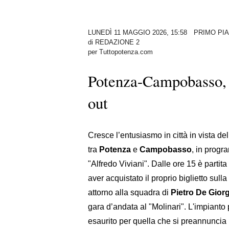
LUNEDÌ 11 MAGGIO 2026, 15:58
PRIMO PI
di
REDAZIONE 2
per Tuttopotenza.com
Potenza-Campobasso, a 
out
Cresce l’entusiasmo in città in vista del
tra
Potenza
e
Campobasso
, in progr
"Alfredo Viviani". Dalle ore 15 è partita
aver acquistato il proprio biglietto sull
attorno alla squadra di
Pietro De Gior
gara d’andata al "Molinari". L'impianto
esaurito per quella che si preannuncia 