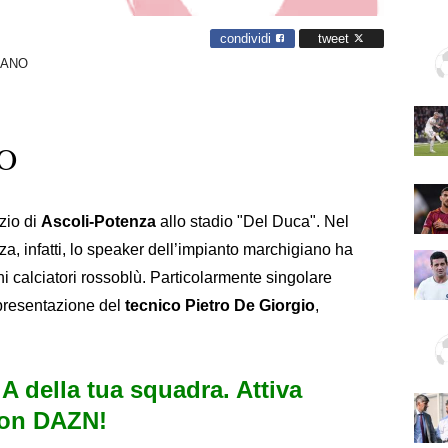
condividi
tweet
IANO
O
zio di
Ascoli-Potenza
allo stadio "Del Duca". Nel
nza, infatti, lo speaker dell’impianto marchigiano ha
ni calciatori rossoblù. Particolarmente singolare
presentazione del
tecnico Pietro De Giorgio
,
e A della tua squadra. Attiva
con DAZN!