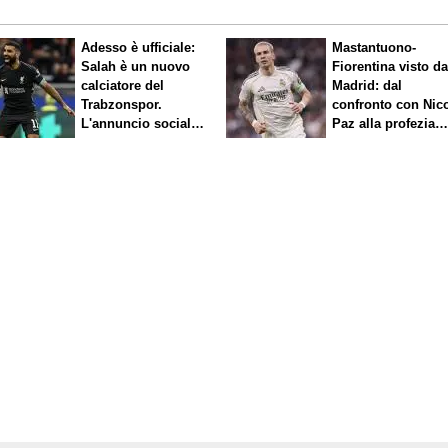
Adesso è ufficiale:
Mastantuono-
Salah è un nuovo
Fiorentina visto d
calciatore del
Madrid: dal
Trabzonspor.
confronto con Nic
L'annuncio social
Paz alla profezia
del club
sulla Serie A