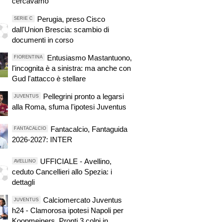
cercavamo"
Perugia, preso Cisco
SERIE C
dall'Union Brescia: scambio di
documenti in corso
Entusiasmo Mastantuono,
FIORENTINA
l'incognita è a sinistra: ma anche con
Gud l'attacco è stellare
Pellegrini pronto a legarsi
JUVENTUS
alla Roma, sfuma l'ipotesi Juventus
Fantacalcio, Fantaguida
FANTACALCIO
2026-2027: INTER
UFFICIALE - Avellino,
AVELLINO
ceduto Cancellieri allo Spezia: i
dettagli
Calciomercato Juventus
JUVENTUS
h24 - Clamorosa ipotesi Napoli per
Koopmeiners. Pronti 3 colpi in