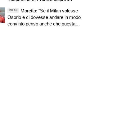
entrata. Zirkzee, cresce l'ottimismo.
Moretto: "Se il Milan volesse
MILAN
Suzuki, oggi o domani attese novità.
Osorio e ci dovesse andare in modo
Nuova offerta a Kessiè? Cambiaso,
convinto penso anche che questa
futuro incerto. Nico-Inter, pista fredda
trattativa possa essere portata a
termine"