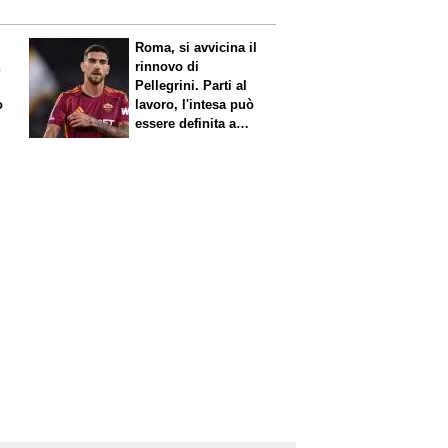
Roma, si avvicina il
a
rinnovo di
Pellegrini. Parti al
o
lavoro, l'intesa può
essere definita a
breve