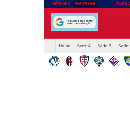
NETWORK
EVENTI LIVE
TMW RA
Home
Serie A
Serie B
Serie