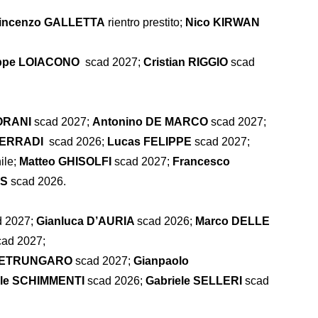
incenzo GALLETTA
rientro prestito;
Nico KIRWAN
ppe LOIACONO
scad 2027;
Cristian RIGGIO
scad
ORANI
scad 2027;
Antonino DE MARCO
scad 2027;
l ERRADI
scad 2026;
Lucas FELIPPE
scad 2027;
ile;
Matteo GHISOLFI
scad
2027;
Francesco
IS
scad 2026.
d 2027;
Gianluca D’AURIA
scad 2026;
Marco DELLE
ad 2027;
PETRUNGARO
scad 2027;
Gianpaolo
le SCHIMMENTI
scad 2026;
Gabriele SELLERI
scad