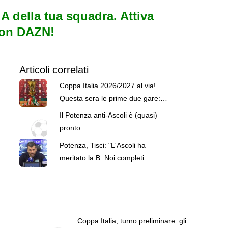
e A della tua squadra. Attiva
con DAZN!
Articoli correlati
Coppa Italia 2026/2027 al via!
Questa sera le prime due gare: il
programma
Il Potenza anti-Ascoli è (quasi)
pronto
Potenza, Tisci: "L'Ascoli ha
meritato la B. Noi completi
all'80%, ma vogliamo passare il
turno"
Coppa Italia, turno preliminare: gli