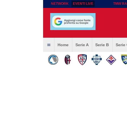
NETWORK
EVENTI LIVE
TMW RA
Home
Serie A
Serie B
Serie