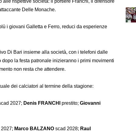
no alle rispettive società: il portiere Franchi, il difensore
’attaccante Delle Monache.
lù i giovani Galletta e Ferro, reduci da esperienze
vo Di Bari insieme alla società, con i telefoni dalle
to dopo la festa patronale inizieranno i primi movimenti
omento non resta che attendere.
uale dei calciatori al termine della stagione:
cad 2027;
Denis FRANCHI
prestito;
Giovanni
 2027;
Marco BALZANO
scad 2028;
Raul