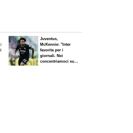
Juventus,
i:
McKennie: "Inter
i
favorita per i
giornali. Noi
concentriamoci sul
nostro gioco"