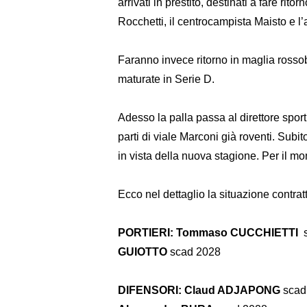
arrivati in prestito, destinati a fare ritor
Rocchetti, il centrocampista Maisto e l
Faranno invece ritorno in maglia rossob
maturate in Serie D.
Adesso la palla passa al direttore sporti
parti di viale Marconi già roventi. Subi
in vista della nuova stagione. Per il m
Ecco nel dettaglio la situazione contratt
PORTIERI:
Tommaso CUCCHIETTI
s
GUIOTTO
scad 2028
DIFENSORI:
Claud ADJAPONG
scad