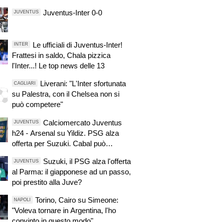
Juventus-Inter 0-0
JUVENTUS
Le ufficiali di Juventus-Inter!
INTER
Frattesi in saldo, Chala pizzica
l'Inter...! Le top news delle 13
Liverani: "L'Inter sfortunata
CAGLIARI
su Palestra, con il Chelsea non si
può competere"
Calciomercato Juventus
JUVENTUS
h24 - Arsenal su Yildiz. PSG alza
offerta per Suzuki. Cabal può
sbloccare affare Lucumì. Zirkzee
Suzuki, il PSG alza l'offerta
JUVENTUS
primo obiettivo. Pellegrino,
al Parma: il giapponese ad un passo,
concorrenza viola. Zhegrova non
poi prestito alla Juve?
vuole partire. Sorloth sul mercato.
Vlahovic, nuova pretendente
Torino, Cairo su Simeone:
NAPOLI
"Voleva tornare in Argentina, l'ho
convinto in questo modo"