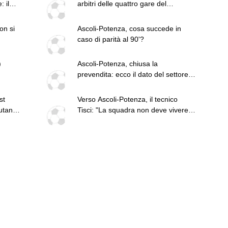
 il
arbitri delle quattro gare del
weekend
on si
Ascoli-Potenza, cosa succede in
caso di parità al 90'?
)
Ascoli-Potenza, chiusa la
prevendita: ecco il dato del settore
ospiti
st
Verso Ascoli-Potenza, il tecnico
utando
Tisci: "La squadra non deve vivere
questa sfida come una rivincita dei
playoff, ai tifosi dico di godersi la
trasferta"