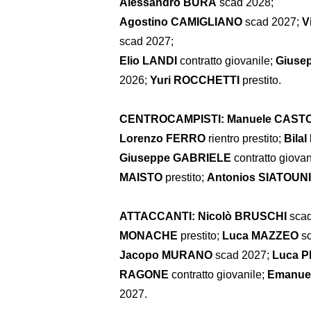
Alessandro BURA
scad 2028;
Agostino CAMIGLIANO
scad 2027;
V
scad 2027;
Elio LANDI
contratto giovanile;
Giuse
2026;
Yuri ROCCHETTI
prestito.
CENTROCAMPISTI:
Manuele CAST
Lorenzo FERRO
rientro prestito;
Bila
Giuseppe GABRIELE
contratto giovan
MAISTO
prestito;
Antonios SIATOUN
ATTACCANTI:
Nicolò BRUSCHI
sca
MONACHE
prestito;
Luca MAZZEO
sc
Jacopo MURANO
scad 2027;
Luca 
RAGONE
contratto giovanile;
Emanue
2027.