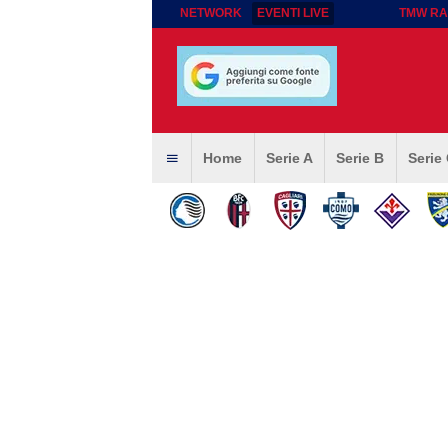
NETWORK
EVENTI LIVE
TMW RA
Home
Serie A
Serie B
Serie