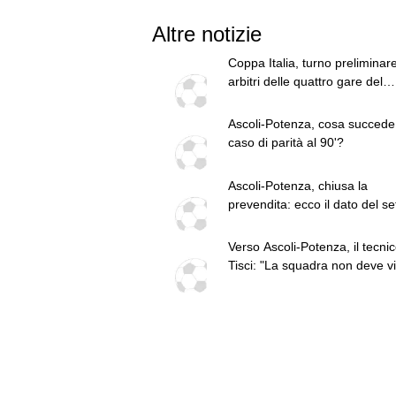
Altre notizie
Coppa Italia, turno preliminare:
arbitri delle quattro gare del
weekend
Ascoli-Potenza, cosa succede
caso di parità al 90'?
Ascoli-Potenza, chiusa la
prevendita: ecco il dato del se
ospiti
Verso Ascoli-Potenza, il tecni
Tisci: "La squadra non deve v
questa sfida come una rivincit
playoff, ai tifosi dico di godersi
trasferta"