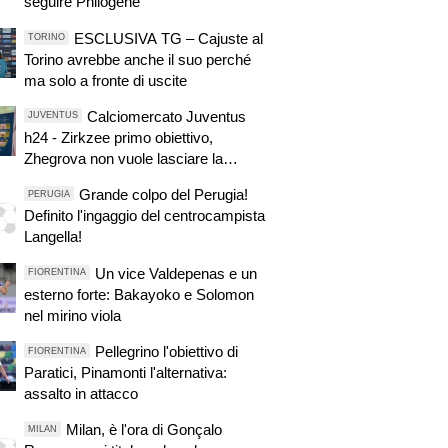
seguire Philogene"
ESCLUSIVA TG – Cajuste al
TORINO
Torino avrebbe anche il suo perché
ma solo a fronte di uscite
Calciomercato Juventus
JUVENTUS
h24 - Zirkzee primo obiettivo,
Zhegrova non vuole lasciare la
Juventus, Sorloth sul mercato
Grande colpo del Perugia!
PERUGIA
Definito l'ingaggio del centrocampista
Langella!
Un vice Valdepenas e un
FIORENTINA
esterno forte: Bakayoko e Solomon
nel mirino viola
Pellegrino l'obiettivo di
FIORENTINA
Paratici, Pinamonti l'alternativa:
assalto in attacco
Milan, è l'ora di Gonçalo
MILAN