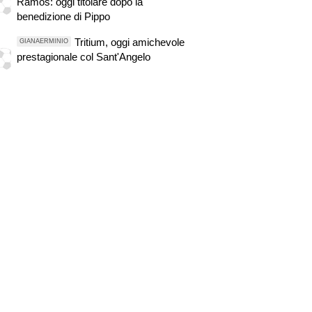
Ramos: oggi titolare dopo la
benedizione di Pippo
Tritium, oggi amichevole
GIANAERMINIO
prestagionale col Sant'Angelo