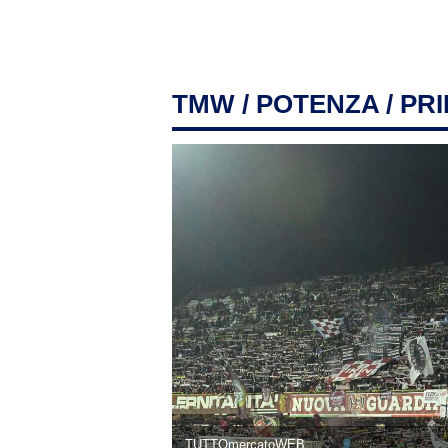
TMW
/
POTENZA
/ PR
TUTTOmercatoWEB