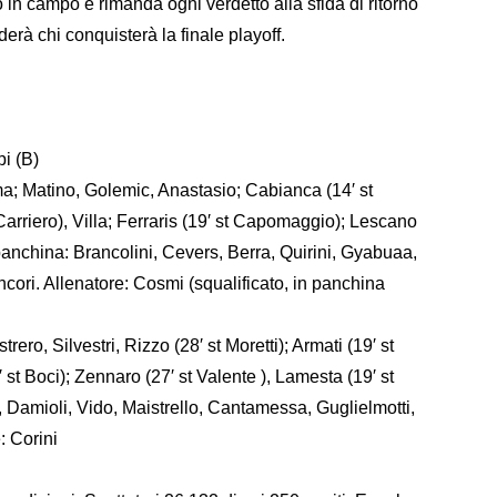
to in campo e rimanda ogni verdetto alla sfida di ritorno
erà chi conquisterà la finale playoff.
pi (B)
 Matino, Golemic, Anastasio; Cabianca (14′ st
arriero), Villa; Ferraris (19′ st Capomaggio); Lescano
In panchina: Brancolini, Cevers, Berra, Quirini, Gyabuaa,
cori. Allenatore: Cosmi (squalificato, in panchina
trero, Silvestri, Rizzo (28′ st Moretti); Armati (19′ st
st Boci); Zennaro (27′ st Valente ), Lamesta (19′ st
i, Damioli, Vido, Maistrello, Cantamessa, Guglielmotti,
: Corini