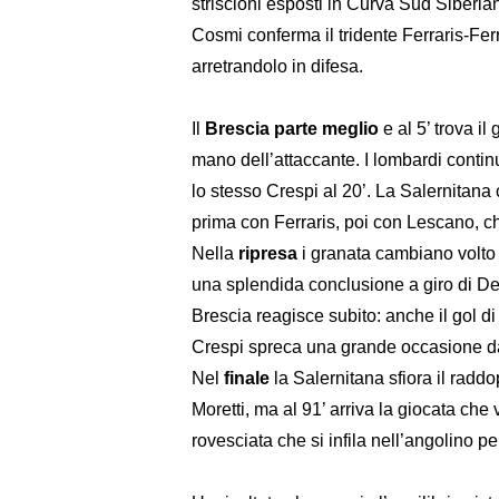
striscioni esposti in Curva Sud Siberia
Cosmi conferma il tridente Ferraris-Fer
arretrandolo in difesa.
Il
Brescia parte meglio
e al 5’ trova il
mano dell’attaccante. I lombardi conti
lo stesso Crespi al 20’. La Salernitana 
prima con Ferraris, poi con Lescano, ch
Nella
ripresa
i granata cambiano volto c
una splendida conclusione a giro di De 
Brescia reagisce subito: anche il gol di
Crespi spreca una grande occasione da
Nel
finale
la Salernitana sfiora il radd
Moretti, ma al 91’ arriva la giocata che 
rovesciata che si infila nell’angolino per