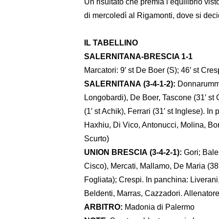
Un risultato che premia l’equilibrio vis
di mercoledì al Rigamonti, dove si decid
IL TABELLINO
SALERNITANA-BRESCIA 1-1
Marcatori: 9′ st De Boer (S); 46′ st Cres
SALERNITANA (3-4-1-2):
Donnarumma;
Longobardi), De Boer, Tascone (31′ st C
(1′ st Achik), Ferrari (31′ st Inglese). 
Haxhiu, Di Vico, Antonucci, Molina, Bon
Scurto)
UNION BRESCIA (3-4-2-1):
Gori; Bales
Cisco), Mercati, Mallamo, De Maria (38′ 
Fogliata); Crespi. In panchina: Liveran
Beldenti, Marras, Cazzadori. Allenatore
ARBITRO:
Madonia di Palermo