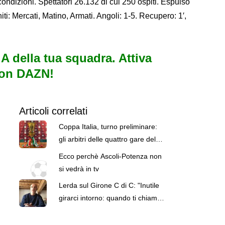
ondizioni. Spettatori 26.132 di cui 250 ospiti. Espulso
ti: Mercati, Matino, Armati. Angoli: 1-5. Recupero: 1′,
e A della tua squadra. Attiva
con DAZN!
Articoli correlati
Coppa Italia, turno preliminare:
gli arbitri delle quattro gare del
weekend
Ecco perchè Ascoli-Potenza non
si vedrà in tv
Lerda sul Girone C di C: "Inutile
girarci intorno: quando ti chiami
Catania devi ambire a vincere"