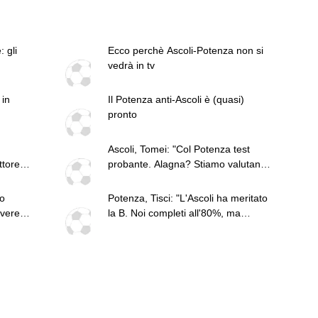
 gli
Ecco perchè Ascoli-Potenza non si
vedrà in tv
 in
Il Potenza anti-Ascoli è (quasi)
pronto
Ascoli, Tomei: "Col Potenza test
ttore
probante. Alagna? Stiamo valutando
come sostituirlo"
co
Potenza, Tisci: "L'Ascoli ha meritato
ivere
la B. Noi completi all'80%, ma
a dei
vogliamo passare il turno"
 la