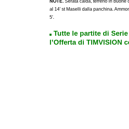
NOTE.
Serata calda, terreno in buone c
al 14′ st Maselli dalla panchina. Ammoni
5′.
Tutte le partite di Seri
l’Offerta di TIMVISION 