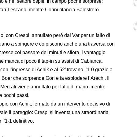
no e nel settore ospiti. In campo poche sorprese:
rari-Lescano, mentre Corini rilancia Balestrero
 gol con Crespi, annullato però dal Var per un fallo di
nuano a spingere e colpiscono anche una traversa con
cresce col passare dei minuti e sfiora il vantaggio
e manca di poco il tap-in su assist di Cabianca.
on l’ingresso di Achik e al 52’ trovano l’1-0 grazie a
Boer che sorprende Gori e fa esplodere l’Arechi. Il
 Mercati viene annullato per fallo di mano, mentre
 pochi passi.
oppio con Achik, fermato da un intervento decisivo di
vale il pareggio: Crespi si inventa una straordinaria
 l’1-1 definitivo.