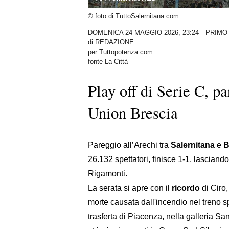
© foto di TuttoSalernitana.com
DOMENICA 24 MAGGIO 2026, 23:24
PRIMO
di
REDAZIONE
per Tuttopotenza.com
fonte La Città
Play off di Serie C, pa
Union Brescia
Pareggio all’Arechi tra
Salernitana
e
B
26.132 spettatori, finisce 1-1, lasciando 
Rigamonti.
La serata si apre con il
ricordo
di Ciro,
morte causata dall'incendio nel treno sp
trasferta di Piacenza, nella galleria Sa