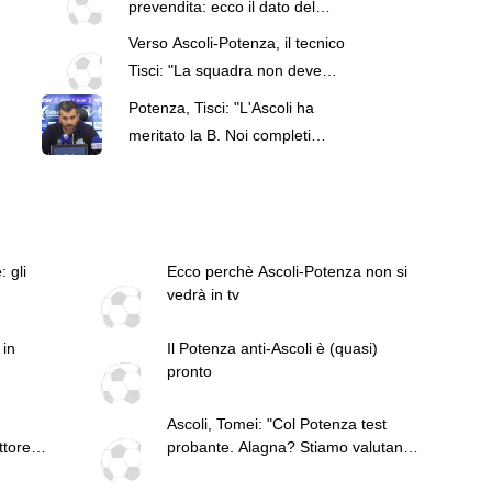
prevendita: ecco il dato del
settore ospiti
Verso Ascoli-Potenza, il tecnico
Tisci: "La squadra non deve
vivere questa sfida come una
Potenza, Tisci: "L'Ascoli ha
rivincita dei playoff, ai tifosi dico
meritato la B. Noi completi
di godersi la trasferta"
all'80%, ma vogliamo passare il
turno"
 gli
Ecco perchè Ascoli-Potenza non si
vedrà in tv
 in
Il Potenza anti-Ascoli è (quasi)
pronto
Ascoli, Tomei: "Col Potenza test
ttore
probante. Alagna? Stiamo valutando
come sostituirlo"