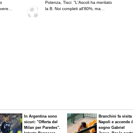
co
Potenza, Tisci: "L'Ascoli ha meritato
ivere
la B. Noi completi all'80%, ma
a dei
vogliamo passare il turno"
 la
In Argentina sono
Branchini fa visita 
sicuri: "Offerta del
Napoli e accende i
Milan per Paredes".
sogno Gabriel