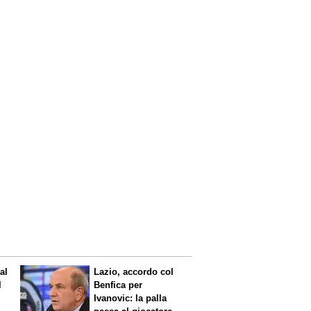
al
Lazio, accordo col
l
Benfica per
Ivanovic: la palla