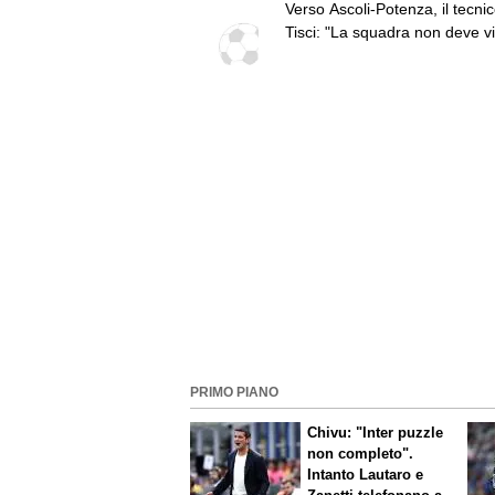
Verso Ascoli-Potenza, il tecni
Tisci: "La squadra non deve v
questa sfida come una rivincit
playoff, ai tifosi dico di godersi
trasferta"
PRIMO PIANO
Chivu: "Inter puzzle
non completo".
Intanto Lautaro e