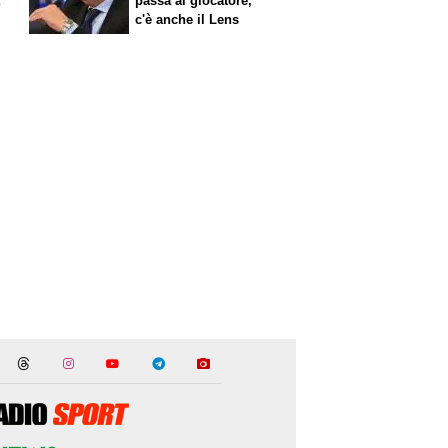
a
passa al giocatore,
c'è anche il Lens