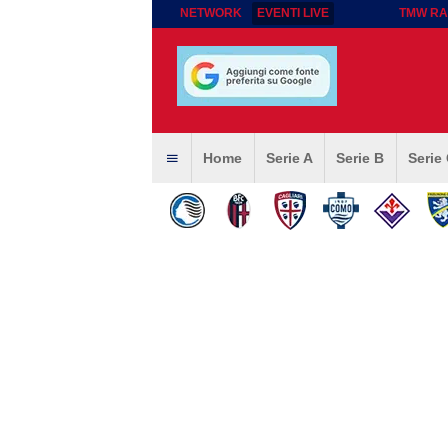
NETWORK
EVENTI LIVE
TMW RA
Home
Serie A
Serie B
Serie