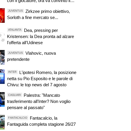
con il giocatore, ora va convinto il
Tottenham
Zirkzee primo obiettivo,
JUVENTUS
Sorloth a fine mercato se...
Dea, pressing per
ATALANTA
Kristensen: la Dea pronta ad alzare
l'offerta all'Udinese
Vlahovic, nuova
JUVENTUS
pretendente
L'ipotesi Romero, la posizione
INTER
netta su Pio Esposito e le parole di
Chivu: le top news del 7 agosto
Palestra: "Mancato
CAGLIARI
trasferimento all'Inter? Non voglio
pensare al passato"
Fantacalcio, la
FANTACALCIO
Fantaguida completa stagione 26/27