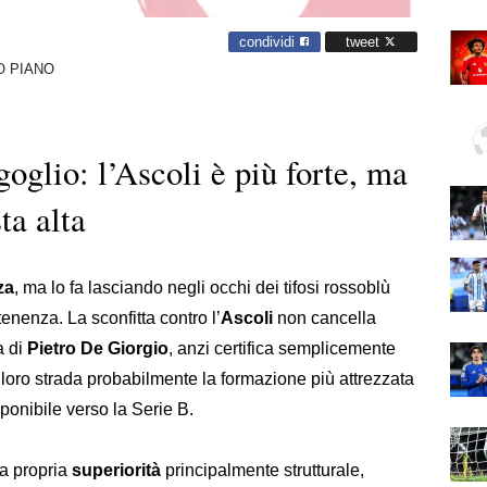
condividi
tweet
O PIANO
goglio: l’Ascoli è più forte, ma
ta alta
za
, ma lo fa lasciando negli occhi dei tifosi rossoblù
tenenza. La sconfitta contro l’
Ascoli
non cancella
a di
Pietro De Giorgio
, anzi certifica semplicemente
a loro strada probabilmente la formazione più attrezzata
sponibile verso la Serie B.
la propria
superiorità
principalmente strutturale,