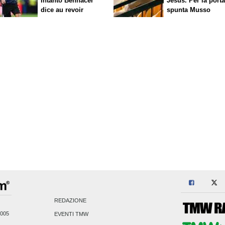
Intanto Bennacer
Jesus. Per la port
dice
au revoir
spunta Musso
REDAZIONE
2005
EVENTI TMW