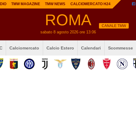
DIO
TMW MAGAZINE
TMW NEWS
CALCIOMERCATO H24
ROMA
CANALE TMW
sabato 8 agosto 2026 ore 13:06
 C
Calciomercato
Calcio Estero
Calendari
Scommesse