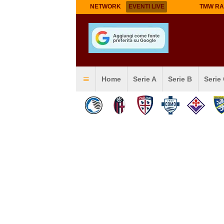
NETWORK
EVENTI LIVE
TMW RA
Home
Serie A
Serie B
Serie