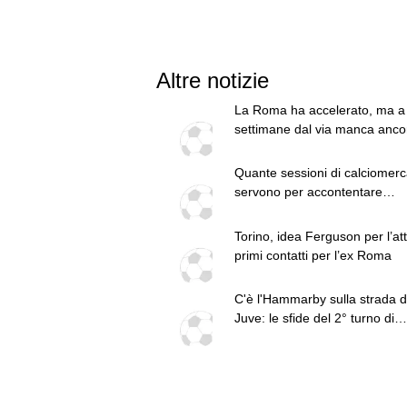
Altre notizie
La Roma ha accelerato, ma a
settimane dal via manca ancor
colpo sulla trequarti
Quante sessioni di calciomerc
servono per accontentare
Gasperini?
Torino, idea Ferguson per l’at
primi contatti per l’ex Roma
C'è l'Hammarby sulla strada d
Juve: le sfide del 2° turno di
Women's Champions League