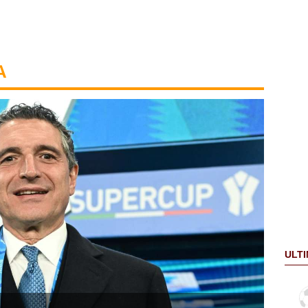
A
ULTI