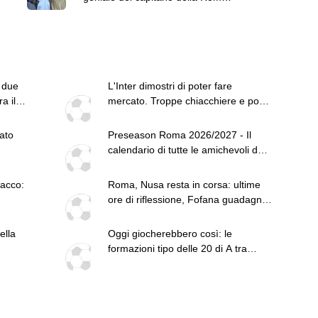
50 anni e 307 gol
 due
L'Inter dimostri di poter fare
a il
mercato. Troppe chiacchiere e pochi
fatti: guai a pensare di essere
superiore a tutte le altre a
ato
Preseason Roma 2026/2027 - Il
prescindere. Juve, il portiere può
calendario di tutte le amichevoli dei
diventare un "problema". Milan-
giallorossi: oggi la sfida al Brighton
Leao, serve una decisione netta
tacco:
Roma, Nusa resta in corsa: ultime
ore di riflessione, Fofana guadagna
terreno
ella
Oggi giocherebbero così: le
formazioni tipo delle 20 di A tra
conferme e nuovi arrivi