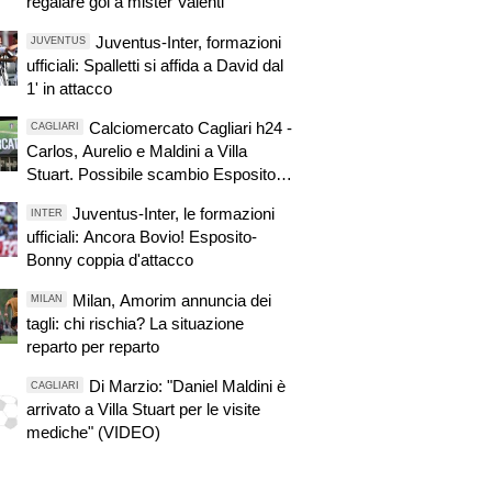
regalare gol a mister Valenti
Juventus-Inter, formazioni
JUVENTUS
ufficiali: Spalletti si affida a David dal
1' in attacco
Calciomercato Cagliari h24 -
CAGLIARI
Carlos, Aurelio e Maldini a Villa
Stuart. Possibile scambio Esposito-
Van der Brempt. Fortini proposto
Juventus-Inter, le formazioni
INTER
anche ai rossoblù. Floriani Mussolini
ufficiali: Ancora Bovio! Esposito-
in salita
Bonny coppia d'attacco
Milan, Amorim annuncia dei
MILAN
tagli: chi rischia? La situazione
reparto per reparto
Di Marzio: "Daniel Maldini è
CAGLIARI
arrivato a Villa Stuart per le visite
mediche" (VIDEO)