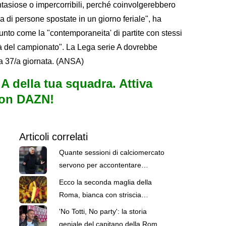
fantasiose o impercorribili, perché coinvolgerebbero
ia di persone spostate in un giorno feriale", ha
unto come la "contemporaneita' di partite con stessi
ità del campionato". La Lega serie A dovrebbe
la 37/a giornata. (ANSA)
e A della tua squadra. Attiva
con DAZN!
Articoli correlati
Quante sessioni di calciomercato
servono per accontentare
Gasperini?
Ecco la seconda maglia della
Roma, bianca con striscia
giallorossa
'No Totti, No party': la storia
geniale del capitano della Roma,