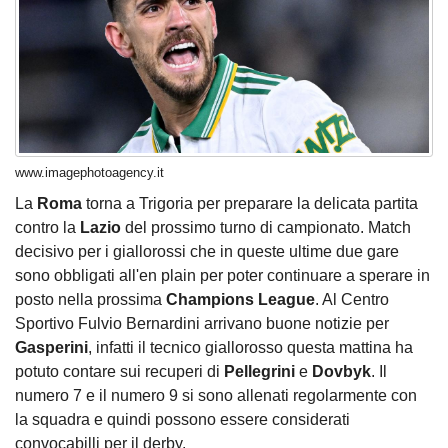
www.imagephotoagency.it
La
Roma
torna a Trigoria per preparare la delicata partita
contro la
Lazio
del prossimo turno di campionato. Match
decisivo per i giallorossi che in queste ultime due gare
sono obbligati all'en plain per poter continuare a sperare in
posto nella prossima
Champions League
. Al Centro
Sportivo Fulvio Bernardini arrivano buone notizie per
Gasperini
, infatti il tecnico giallorosso questa mattina ha
potuto contare sui recuperi di
Pellegrini
e
Dovbyk
. Il
numero 7 e il numero 9 si sono allenati regolarmente con
la squadra e quindi possono essere considerati
convocabilli per il derby.