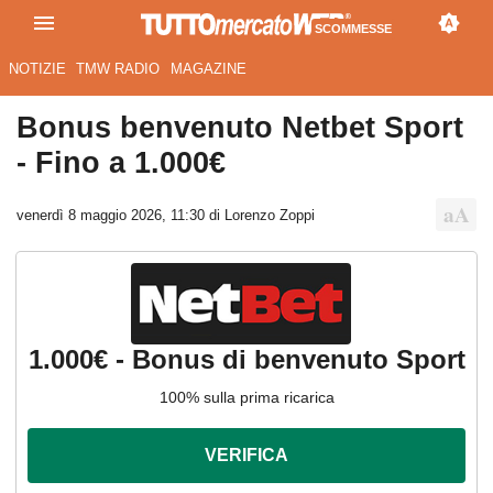
SCOMMESSE
NOTIZIE
TMW RADIO
MAGAZINE
Bonus benvenuto Netbet Sport
- Fino a 1.000€
venerdì 8 maggio 2026, 11:30 di Lorenzo Zoppi
1.000€ - Bonus di benvenuto Sport
100% sulla prima ricarica
VERIFICA