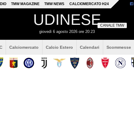
DIO
TMW MAGAZINE
TMW NEWS
CALCIOMERCATO H24
UDINESE
CANALE TMW
giovedì 6 agosto 2026 ore 20:23
 C
Calciomercato
Calcio Estero
Calendari
Scommesse