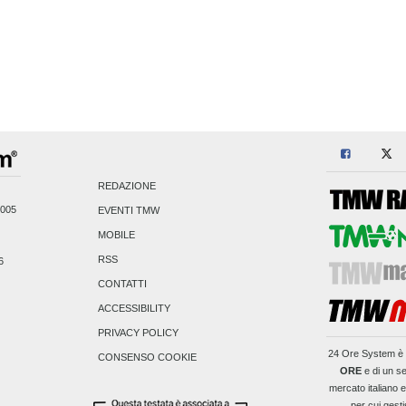
REDAZIONE
2005
EVENTI TMW
MOBILE
RSS
6
CONTATTI
ACCESSIBILITY
PRIVACY POLICY
24 Ore System
è 
CONSENSO COOKIE
ORE
e di un se
mercato italiano 
per cui gesti