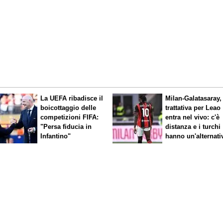
La UEFA ribadisce il
Milan-Galatasaray,
boicottaggio delle
trattativa per Leao
competizioni FIFA:
entra nel vivo: c'è
"Persa fiducia in
distanza e i turchi
Infantino"
hanno un'alternati