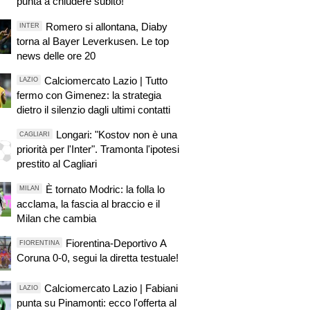
punta a chiudere subito!"
Romero si allontana, Diaby
INTER
torna al Bayer Leverkusen. Le top
news delle ore 20
Calciomercato Lazio | Tutto
LAZIO
fermo con Gimenez: la strategia
dietro il silenzio dagli ultimi contatti
Longari: "Kostov non è una
CAGLIARI
priorità per l'Inter". Tramonta l'ipotesi
prestito al Cagliari
È tornato Modric: la folla lo
MILAN
acclama, la fascia al braccio e il
Milan che cambia
Fiorentina-Deportivo A
FIORENTINA
Coruna 0-0, segui la diretta testuale!
Calciomercato Lazio | Fabiani
LAZIO
punta su Pinamonti: ecco l'offerta al