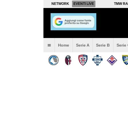
NETWORK
EVENTI LIVE
TMW RA
Home
Serie A
Serie B
Serie