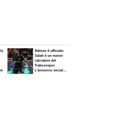
 la
Adesso è ufficiale:
Salah è un nuovo
calciatore del
Trabzonspor.
va
L'annuncio social
del club