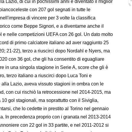
a Lazio, di cui in pochissimi anni è diventato il miglior
 biancoceleste con 207 gol segnati in tutte le
 nell'impresa di vincere per 3 volte la classifica
orico come Beppe Signori, e a diventarne anche il
ol e nelle competizioni UEFA con 26 gol. Un dato molto
record di primo calciatore italiano ad aver raggiunto 25
0; 21-22), terzo a riuscirci dopo Nordahl e Nyers, ma
2020 con 36 gol, che gli ha consentito di eguagliare
 in una singola stagione in Serie A, score che gli è
ro, terzo italiano a riuscirci dopo Luca Toni e
alla Lazio, aveva vissuto stagioni in ombra con le
d, con cui rischiò la retrocessione nel 2014-2015, ma
10 gol stagionali, ma soprattutto con il Siviglia,
arsi, che lo cedette in prestito al Torino nel gennaio
ia. In precedenza proprio con i granata nel 2013-2014
annoniere con 22 gol in 33 partite, e nel 2011-2012 si