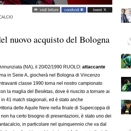
condividi
tweet
vedi letture
CALCIO
 del nuovo acquisto del Bologna
Annunziata (NA), il 20/02/1990 RUOLO:
attaccante
rna in Serie A, giocherà nel Bologna di Vincenzo
entravanti classe 1990 torna nel nostro campionato
n la maglia del Besiktas, dove è riuscito a tornare ai
st in 41 match stagionali, ed è stato anche
ttoria delle Aquile Nere nella finale di Supercoppa di
 non ha certo bisogno di presentazioni, è stato uno dei
 fantacalcio, in particolare nel quinquennio che va dal