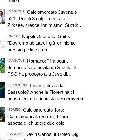
trofeo"
Calciomercato Juventus
JUVENTUS
h24 - Pronti 3 colpi in entrata.
Zirkzee, cresce l'ottimismo. Suzuki,
oggi o domani attese novità. Nuova
Napoli-Osasuna, Gaito:
NAPOLI
offerta a Kessiè? Cambiaso, futuro
"Dovremo abituarci, già ieri niente
incerto. Nico-Inter, pista fredda.
pressing e linea a 6"
Balerdi resta nei radar. David in bilico
Romano: "Tra oggi e
JUVENTUS
domani attese novità su Suzuki: il
PSG ha proposto alla Juve di
prenderlo in prestito"
Pinamonti via dal
FIORENTINA
Sassuolo? Anche la Fiorentina ci
pensa: ecco la richiesta dei neroverdi
Calciomercato Toro:
TORINO
Cacciamani alla Roma, il Toro
aspetta di chiudere due colpi
Kevin Carlos, il Trofeo Gigi
CAGLIARI