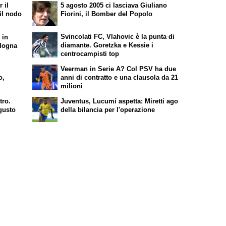
 il
5 agosto 2005 ci lasciava Giuliano
il nodo
Fiorini, il Bomber del Popolo
Svincolati FC, Vlahovic è la punta di
 in
diamante. Goretzka e Kessie i
ologna
centrocampisti top
Veerman in Serie A? Col PSV ha due
o,
anni di contratto e una clausola da 21
milioni
tro.
Juventus, Lucumí aspetta: Miretti ago
ugusto
della bilancia per l'operazione