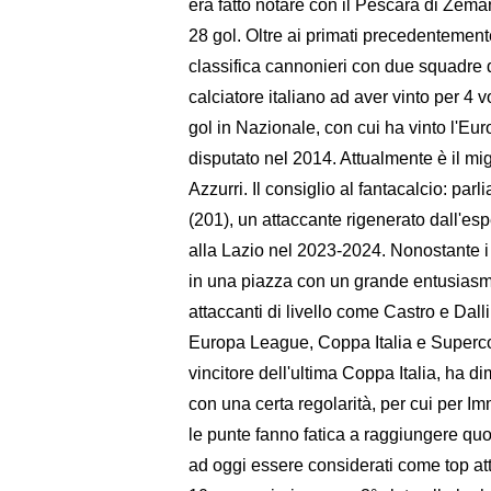
era fatto notare con il Pescara di Zema
28 gol. Oltre ai primati precedentement
classifica cannonieri con due squadre di
calciatore italiano ad aver vinto per 4 
gol in Nazionale, con cui ha vinto l'Eu
disputato nel 2014. Attualmente è il mig
Azzurri. Il consiglio al fantacalcio: parl
(201), un attaccante rigenerato dall'e
alla Lazio nel 2023-2024. Nonostante i
in una piazza con un grande entusiasmo.
attaccanti di livello come Castro e Dal
Europa League, Coppa Italia e Supercopp
vincitore dell'ultima Coppa Italia, ha di
con una certa regolarità, per cui per Im
le punte fanno fatica a raggiungere quot
ad oggi essere considerati come top att