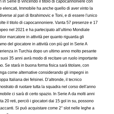
n in Serie B vincendo il titolo di capocannoniere con
e elencati, Immobile ha anche quello di aver vinto la
verse al pari di Ibrahimovic e Toni, e di essere l'unico
volte il titolo di capocannoniere. Vanta 57 presenze e 17
ropeo nel 2021 e ha partecipato all'ultimo Mondiale
lior marcatore in attività per quanto riguarda gli
iamo del giocatore in attività con più gol in Serie A
sperienza in Turchia dopo un ultimo anno molto pesante
 suoi 35 anni avrà modo di recitare un ruolo importante
 Se starà in buona forma fisica sarà titolare, con
linga come alternative considerando gli impegni in
a Italiana dei felsinei. D'altronde, il tecnico
mostrato di ruotare tutta la squadra nel corso dell'anno
mobile ci sarà di certo spazio. In Serie A da molti anni
a 20 reti, perciò i giocatori dai 15 gol in su, possono
accanti. Si può acquistare come 2° slot nelle leghe a