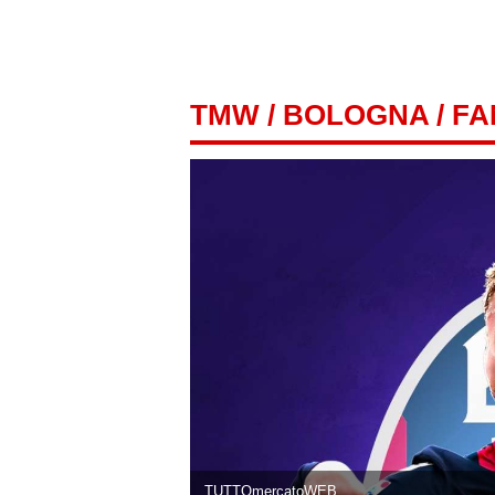
TMW
/
BOLOGNA
/ F
TUTTOmercatoWEB