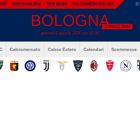
DIO
TMW MAGAZINE
TMW NEWS
CALCIOMERCATO H24
BOLOGNA
CANALE TMW
giovedì 6 agosto 2026 ore 12:26
 C
Calciomercato
Calcio Estero
Calendari
Scommesse