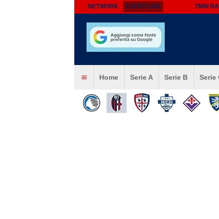
NETWORK
EVENTI LIVE
TMW RA
Home
Serie A
Serie B
Serie