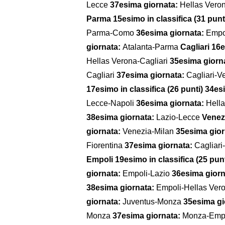
Lecce
37esima giornata:
Hellas Ver
Parma 15esimo in classifica (31 punt
Parma-Como
36esima giornata:
Empo
giornata:
Atalanta-Parma
Cagliari 16e
Hellas Verona-Cagliari
35esima giorn
Cagliari
37esima giornata:
Cagliari-V
17esimo in classifica (26 punti)
34esi
Lecce-Napoli
36esima giornata:
Hell
38esima giornata:
Lazio-Lecce
Venezi
giornata:
Venezia-Milan
35esima gio
Fiorentina
37esima giornata:
Cagliar
Empoli 19esimo in classifica (25 punt
giornata:
Empoli-Lazio
36esima gior
38esima giornata:
Empoli-Hellas Ver
giornata:
Juventus-Monza
35esima gi
Monza
37esima giornata:
Monza-Emp