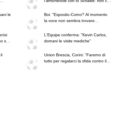
l'amichevole con lo Schalke: non c'è
cato
Maldini
mani le
Boi: "Esposito-Como? Al momento
la voce non sembra trovare
riscontri"
risi:
L'Equipe conferma: "Kevin Carlos,
no sul
domani le visite mediche"
il
Union Brescia, Corini: "Faremo di
tutto per regalarci la sfida contro il
Cagliari"