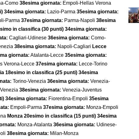
ona-Como
38esima giornata:
Empoli-Hellas Verona
i)
34esima giornata:
Lazio-Parma
35esima giornata:
li-Parma
37esima giornata:
Parma-Napoli
38esima
simo in classifica (30 punti)
34esima giornata:
ata:
Cagliari-Udinese
36esima giornata:
Como-
enezia
38esima giornata:
Napoli-Cagliari
Lecce
ma giornata:
Atalanta-Lecce
35esima giornata:
as Verona-Lecce
37esima giornata:
Lecce-Torino
a 18esimo in classifica (25 punti)
34esima
rnata:
Torino-Venezia
36esima giornata:
Venezia-
i-Venezia
38esima giornata:
Venezia-Juventus
i)
34esima giornata:
Fiorentina-Empoli
35esima
nata:
Empoli-Parma
37esima giornata:
Monza-Empoli
ona
Monza 20esimo in classifica (15 punti)
34esima
ornata:
Monza-Atalanta
36esima giornata:
Udinese-
oli
38esima giornata:
Milan-Monza