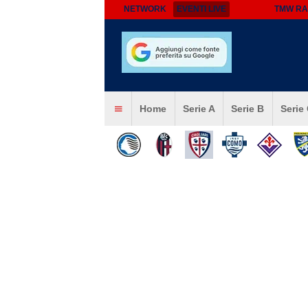
NETWORK
EVENTI LIVE
TMW RA
Home
Serie A
Serie B
Serie