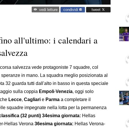
condividi
tweet
vedi letture
fino all'ultimo: i calendari a
salvezza
 corsa salvezza vede protagoniste 7 squadre, col
 speranze in mano. La squadra meglio posizionata al
a 32 guarda tutti dall'alto in basso in questa speciale
ntaggio sulla coppia
Empoli
-
Venezia
, oggi solo
nche
Lecce
,
Cagliari
e
Parma
a completare il
 delle squadre impegnate nella lotta per la permanenza
lassifica (32 punti)
34esima giornata:
Hellas
er-Hellas Verona
36esima giornata:
Hellas Verona-