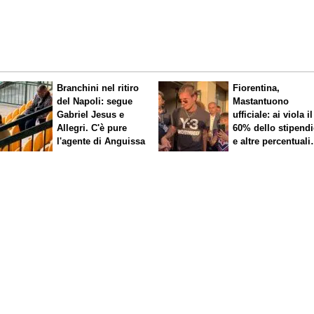
Branchini nel ritiro
Fiorentina,
del Napoli: segue
Mastantuono
Gabriel Jesus e
ufficiale: ai viola il
Allegri. C'è pure
60% dello stipend
l'agente di Anguissa
e altre percentuali
legate ai risultati