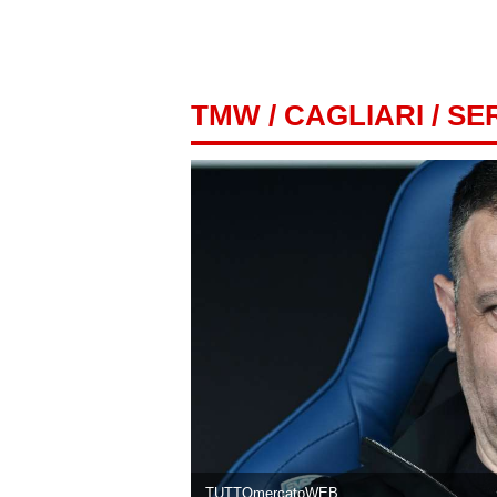
TMW
/
CAGLIARI
/ SE
TUTTOmercatoWEB