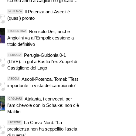
scorso anno a Cagliari ho giocato
ogni partita di Serie A. Sono
Il Potenza anti-Ascoli è
POTENZA
fiducioso"
(quasi) pronto
Non solo Deli, anche
FIORENTINA
Angiolini va all'Empoli: cessione a
titolo definitivo
Perugia-Guidonia 0-1
PERUGIA
(LIVE): in gol a Bastia l'ex Zuppel di
Castiglione del Lago
Ascoli-Potenza, Tomei: "Test
ASCOLI
importante in vista del campionato"
Atalanta, i convocati per
CAGLIARI
l'amichevole con lo Schalke: non c'è
Maldini
La Curva Nord: "La
LIVORNO
presidenza non ha seppellito l'ascia
di guerra"