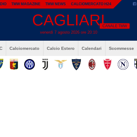
DIO
TMW MAGAZINE
TMW NEWS
CALCIOMERCATO H24
CAGLIARI
CANALE TMW
venerdì 7 agosto 2026 ore 20:10
 C
Calciomercato
Calcio Estero
Calendari
Scommesse