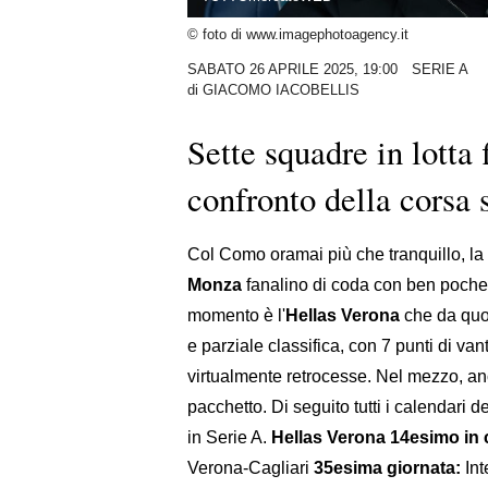
© foto di www.imagephotoagency.it
SABATO 26 APRILE 2025, 19:00
SERIE A
di
GIACOMO IACOBELLIS
Sette squadre in lotta 
confronto della corsa 
Col Como oramai più che tranquillo, la
Monza
fanalino di coda con ben poche
momento è l'
Hellas Verona
che da quot
e parziale classifica, con 7 punti di va
virtualmente retrocesse. Nel mezzo, a
pacchetto. Di seguito tutti i calendari
in Serie A.
Hellas Verona 14esimo in c
Verona-Cagliari
35esima giornata:
Int