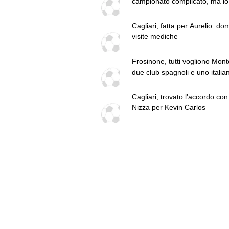
campionato complicato, ma lo
scorso anno a Cagliari ho gio
ogni partita di Serie A. Sono
Cagliari, fatta per Aurelio: do
fiducioso"
visite mediche
Frosinone, tutti vogliono Monte
due club spagnoli e uno italia
difensore
Cagliari, trovato l'accordo con 
Nizza per Kevin Carlos