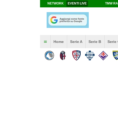
NETWORK
EVENTI LIVE
TMW RA
Home
Serie A
Serie B
Serie