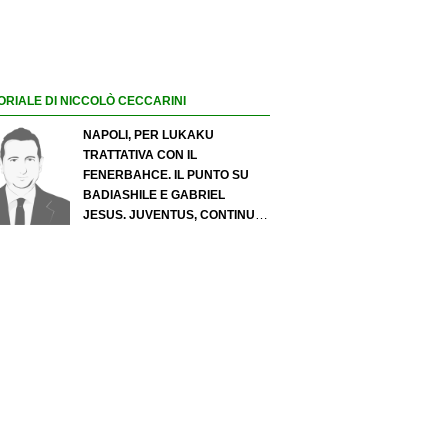
ORIALE DI NICCOLÒ CECCARINI
NAPOLI, PER LUKAKU
TRATTATIVA CON IL
FENERBAHCE. IL PUNTO SU
BADIASHILE E GABRIEL
JESUS. JUVENTUS, CONTINUA
IL PRESSING SU LUKUMI E IN
ATTACCO SI INSISTE PER
ZIRKZEE. PER SUZUKI
OFFERTA DA 35 MILIONI DEL
PSG