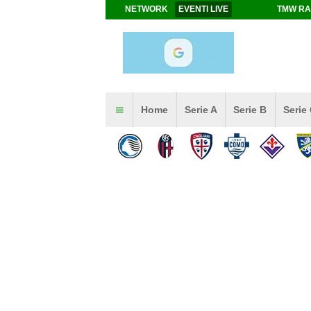
NETWORK
EVENTI LIVE
TMW RA
Home
Serie A
Serie B
Serie