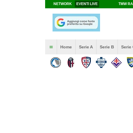
NETWORK
EVENTI LIVE
TMW RA
Home
Serie A
Serie B
Serie