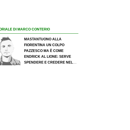
ORIALE DI MARCO CONTERIO
MASTANTUONO ALLA
FIORENTINA UN COLPO
PAZZESCO MA È COME
ENDRICK AL LIONE: SERVE
SPENDERE E CREDERE NELLO
SCOUTING PER I MIGLIORI
TALENTI. GIOVANI ITALIANI:
ATTENZIONE PERCHÉ
QUALCOSA STA CAMBIANDO
DAVVERO