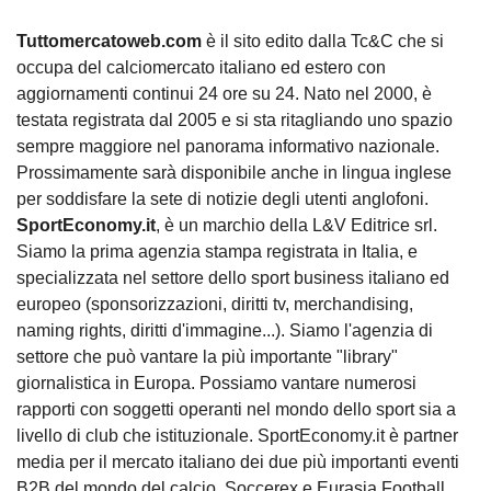
Tuttomercatoweb.com
è il sito edito dalla Tc&C che si
occupa del calciomercato italiano ed estero con
aggiornamenti continui 24 ore su 24. Nato nel 2000, è
testata registrata dal 2005 e si sta ritagliando uno spazio
sempre maggiore nel panorama informativo nazionale.
Prossimamente sarà disponibile anche in lingua inglese
per soddisfare la sete di notizie degli utenti anglofoni.
SportEconomy.it
, è un marchio della L&V Editrice srl.
Siamo la prima agenzia stampa registrata in Italia, e
specializzata nel settore dello sport business italiano ed
europeo (sponsorizzazioni, diritti tv, merchandising,
naming rights, diritti d'immagine...). Siamo l'agenzia di
settore che può vantare la più importante "library"
giornalistica in Europa. Possiamo vantare numerosi
rapporti con soggetti operanti nel mondo dello sport sia a
livello di club che istituzionale. SportEconomy.it è partner
media per il mercato italiano dei due più importanti eventi
B2B del mondo del calcio, Soccerex e Eurasia Football