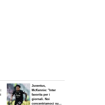
Juventus,
i:
McKennie: "Inter
i
favorita per i
giornali. Noi
concentriamoci sul