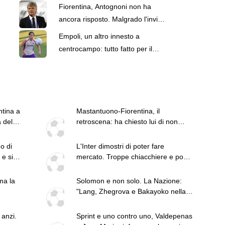
mi ha fatto imbestialire"
Fiorentina, Antognoni non ha
ancora risposto. Malgrado l'invito
di Commisso
Empoli, un altro innesto a
centrocampo: tutto fatto per il
prestito di Deli dalla Fiorentina
ntina a
Mastantuono-Fiorentina, il
a del
retroscena: ha chiesto lui di non
giocare l'amichevole di sabato
no di
L'Inter dimostri di poter fare
e si
mercato. Troppe chiacchiere e pochi
fatti: guai a pensare di essere
superiore a tutte le altre a
ma la
Solomon e non solo. La Nazione:
prescindere. Juve, il portiere può
"Lang, Zhegrova e Bakayoko nella
diventare un "problema". Milan-
testa di Paratici"
Leao, serve una decisione netta
 anzi.
Sprint e uno contro uno, Valdepenas