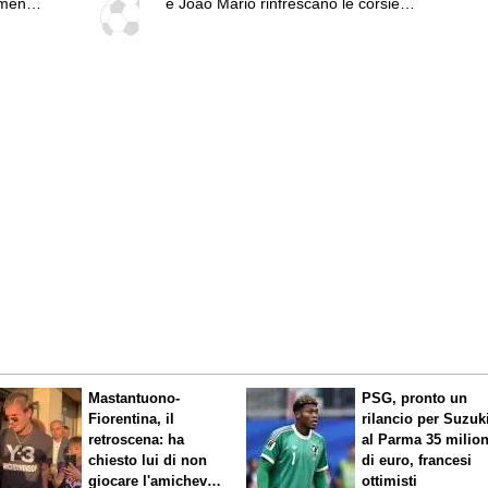
lmeno
e Joao Mario rinfrescano le corsie.
rà
Ma la rivoluzione non è finita
sterni.
a e il
stro
Mastantuono-
PSG, pronto un
Fiorentina, il
rilancio per Suzuk
retroscena: ha
al Parma 35 milion
chiesto lui di non
di euro, francesi
giocare l'amichevole
ottimisti