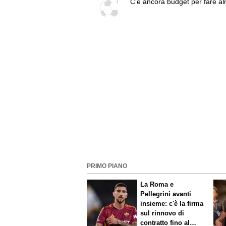
C'è ancora budget per fare a
un altro colpo importante e sa
fatto in attacco: servono due e
Piccoli, Pellegrino, la Fiorentin
Bologna: caccia al giusto inca
PRIMO PIANO
La Roma e
Pellegrini avanti
insieme: c'è la firma
sul rinnovo di
contratto fino al