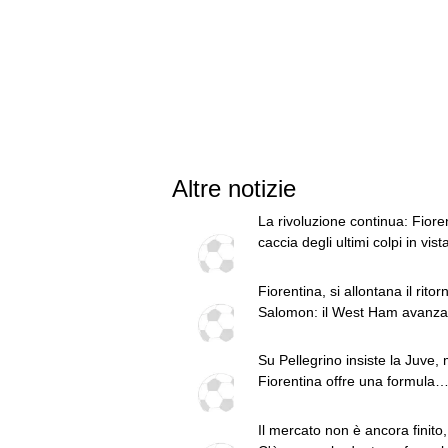
Altre notizie
La rivoluzione continua: Fiore
caccia degli ultimi colpi in vist
campionato
Fiorentina, si allontana il ritor
Salomon: il West Ham avanza 
dice fiducioso
Su Pellegrino insiste la Juve, 
Fiorentina offre una formula
migliore: il punto di Sky
Il mercato non è ancora finito,