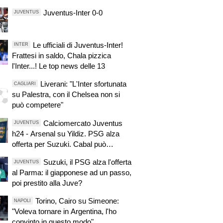
Juventus-Inter 0-0
JUVENTUS
Le ufficiali di Juventus-Inter!
INTER
Frattesi in saldo, Chala pizzica
l'Inter...! Le top news delle 13
Liverani: "L'Inter sfortunata
CAGLIARI
su Palestra, con il Chelsea non si
può competere"
Calciomercato Juventus
JUVENTUS
h24 - Arsenal su Yildiz. PSG alza
offerta per Suzuki. Cabal può
sbloccare affare Lucumì. Zirkzee
Suzuki, il PSG alza l'offerta
JUVENTUS
primo obiettivo. Pellegrino,
al Parma: il giapponese ad un passo,
concorrenza viola. Zhegrova non
poi prestito alla Juve?
vuole partire. Sorloth sul mercato.
Vlahovic, nuova pretendente
Torino, Cairo su Simeone:
NAPOLI
"Voleva tornare in Argentina, l'ho
convinto in questo modo"