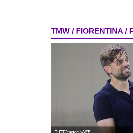
TMW
/
FIORENTINA
/ 
TUTTOmercatoWEB