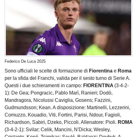
Federico De Luca 2025
Sono ufficiali le scelte di formazione di
Fiorentina
e
Roma
per la sfida del Franchi, valida per il sesto turno di Serie A.
Questi i due schieramenti in campo:
FIORENTINA
(3-4-2-
1): De Gea; Pongracic, Pablo Marì, Ranieri; Dodò,
Mandragora, Nicolussi Caviglia, Gosens; Fazzini,
Gudmundsson; Kean. A disposizione: Martinelli, Lezzerini,
Comuzzo, Kouadio, Viti, Fortini, Parisi, Ndour, Fagioli,
Richardson, Sabiri, Dzeko, Piccoli. Allenatore: Pioli.
ROMA
(3-4-2-1): Svilar; Celik, Mancini, N'Dicka; Wesley,
Cristante, Koné, Tsimikas; Soulé, Baldanzi; Dovbyk. A