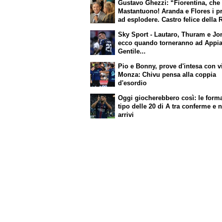
Gustavo Ghezzi: “Fiorentina, che
Mastantuono! Aranda e Flores i p
ad esplodere. Castro felice della
Molina è un bel colpo”
Sky Sport - Lautaro, Thuram e Jo
ecco quando torneranno ad Appi
Gentile...
Pio e Bonny, prove d'intesa con v
Monza: Chivu pensa alla coppia
d'esordio
Oggi giocherebbero così: le form
tipo delle 20 di A tra conferme e 
arrivi