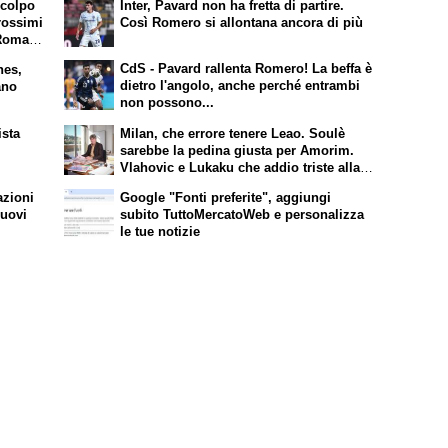
 colpo
Inter, Pavard non ha fretta di partire.
rossimi
Così Romero si allontana ancora di più
 Roma e
CdS - Pavard rallenta Romero! La beffa è
nes,
dietro l'angolo, anche perché entrambi
ano
non possono...
ista
Milan, che errore tenere Leao. Soulè
sarebbe la pedina giusta per Amorim.
Vlahovic e Lukaku che addio triste alla
A. Pio Esposito può spostare il valore
azioni
Google "Fonti preferite", aggiungi
dell’Inter. Cosa chiedo a Zola
nuovi
subito TuttoMercatoWeb e personalizza
le tue notizie