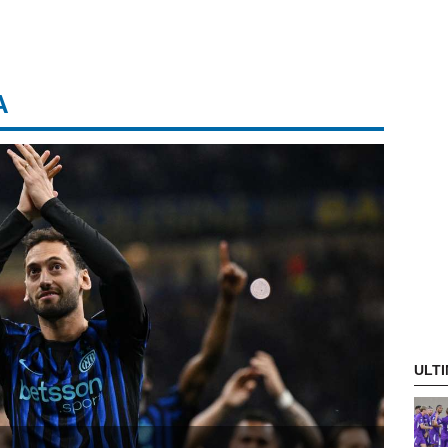
A
ULTI