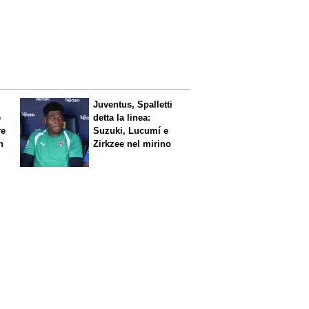
Juventus, Spalletti
è
detta la linea:
re
Suzuki, Lucumí e
n
Zirkzee nel mirino