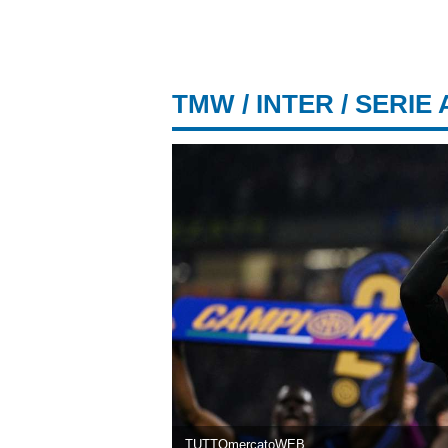
TMW
/
INTER
/ SERIE 
TUTTOmercatoWEB