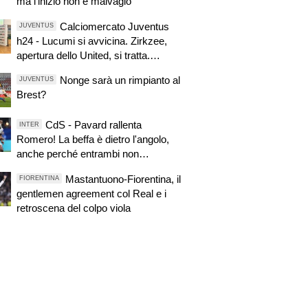
ma l'inizio non è malvagio
Calciomercato Juventus
JUVENTUS
h24 - Lucumi si avvicina. Zirkzee,
apertura dello United, si tratta.
Casting per la porta
Nonge sarà un rimpianto al
JUVENTUS
Brest?
CdS - Pavard rallenta
INTER
Romero! La beffa è dietro l'angolo,
anche perché entrambi non
possono...
Mastantuono-Fiorentina, il
FIORENTINA
gentlemen agreement col Real e i
retroscena del colpo viola