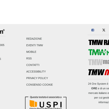
REDAZIONE
2005
EVENTI TMW
MOBILE
RSS
6
CONTATTI
ACCESSIBILITY
PRIVACY POLICY
24 Ore System
è 
CONSENSO COOKIE
ORE
e di un se
mercato italiano 
per cui gesti
informaz