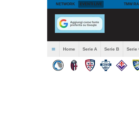
NETWORK
EVENTI LIVE
TMW RA
Home
Serie A
Serie B
Serie