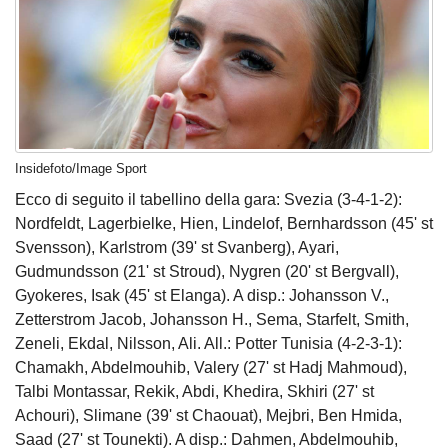
Insidefoto/Image Sport
Ecco di seguito il tabellino della gara: Svezia (3-4-1-2):
Nordfeldt, Lagerbielke, Hien, Lindelof, Bernhardsson (45' st
Svensson), Karlstrom (39' st Svanberg), Ayari,
Gudmundsson (21' st Stroud), Nygren (20' st Bergvall),
Gyokeres, Isak (45' st Elanga). A disp.: Johansson V.,
Zetterstrom Jacob, Johansson H., Sema, Starfelt, Smith,
Zeneli, Ekdal, Nilsson, Ali. All.: Potter Tunisia (4-2-3-1):
Chamakh, Abdelmouhib, Valery (27' st Hadj Mahmoud),
Talbi Montassar, Rekik, Abdi, Khedira, Skhiri (27' st
Achouri), Slimane (39' st Chaouat), Mejbri, Ben Hmida,
Saad (27' st Tounekti). A disp.: Dahmen, Abdelmouhib,