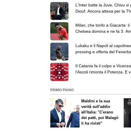
L'Inter batte la Juve, Chivu si
Diouf. Ancora attesa per la T
"Avrò tempo"
Milan, che tonfo a Giacarta: il
Chelsea domina e ne fa 3. Am
"Rosa ampia, faremo scelte"
Lukaku e il Napoli al capolinea
pressing e offerta del Fenerb
agente in ritiro
Il Catania fa il colpo a Vicenza
l'Ascoli rimonta il Potenza. E 
avanti in Coppa Italia
PRIMO PIANO
Maldini e la sua
verità sull'addio
all'Italia: "C'erano
dei patti, poi Malagò
li ha rivisti"