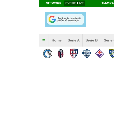
NETWORK
EVENTI LIVE
TMW RA
Home
Serie A
Serie B
Serie