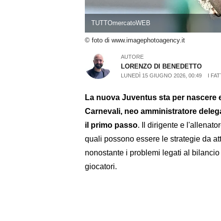
TUTTOmercatoWEB
© foto di www.imagephotoagency.it
AUTORE
LORENZO DI BENEDETTO
LUNEDÌ 15 GIUGNO 2026, 00:49
I FA
La nuova Juventus sta per nascere e 
Carnevali, neo amministratore delegat
il primo passo
. Il dirigente e l'allena
quali possono essere le strategie da at
nonostante i problemi legati al bilanci
giocatori.