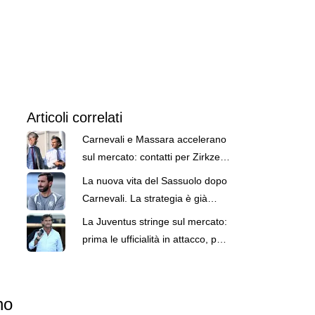
Articoli correlati
Carnevali e Massara accelerano
sul mercato: contatti per Zirkzee
e Lucumì
La nuova vita del Sassuolo dopo
Carnevali. La strategia è già
chiara e decisa
La Juventus stringe sul mercato:
prima le ufficialità in attacco, poi il
resto. Parola di Carnevali
no