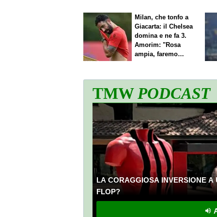
Milan, che tonfo a
Giacarta: il Chelsea
domina e ne fa 3.
Amorim: "Rosa
ampia, faremo
scelte"
TMW
PODCAST
LA CORAGGIOSA INVERSIONE A 
FLOP?
A