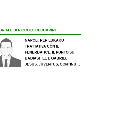
ORIALE DI NICCOLÒ CECCARINI
NAPOLI, PER LUKAKU
TRATTATIVA CON IL
FENERBAHCE. IL PUNTO SU
BADIASHILE E GABRIEL
JESUS. JUVENTUS, CONTINUA
IL PRESSING SU LUKUMI E IN
ATTACCO SI INSISTE PER
ZIRKZEE. PER SUZUKI
OFFERTA DA 35 MILIONI DEL
PSG