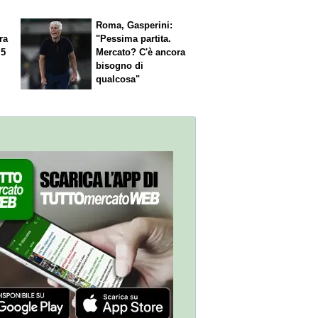
Roma, Gasperini:
ra
"Pessima partita.
 5
Mercato? C'è ancora
n
bisogno di
qualcosa"