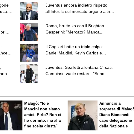
 gode
Juventus ancora indietro rispetto
huLa:
all'Inter. E sul mercato urgono altri
rinforzi
Roma, brutto ko con il Brighton.
orim:
Gasperini: "Mercato? Manca
qualcosa". E Pellegrini rinnova
:
Il Cagliari batte un triplo colpo:
ahce,
Daniel Maldini, Kevin Carlos e
Giuseppe Aurelio
,
Juventus, Spalletti allontana Circati.
vanno
Cambiaso vuole restare: "Sono
contento qui"
Malagò: "Io e
Annuncio a
Mancini non siamo
sorpresa di Malag
amici. Pirlo? Non ci
Diana Bianchedi
ho dormito, ma alla
capo delegazione
fine scelta giusta"
della Nazionale