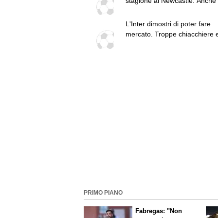
stagione al Newcastle. Anche
rispetto al Milan
L'Inter dimostri di poter fare
mercato. Troppe chiacchiere 
fatti: guai a pensare di essere
superiore a tutte le altre a
prescindere. Juve, il portiere 
diventare un "problema". Mila
Leao, serve una decisione net
PRIMO PIANO
Fabregas: "Non