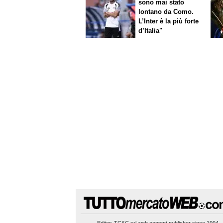
sono mai stato
lontano da Como.
L’Inter è la più forte
d’Italia"
Editor:
TC&C srl
web content publisher since 1994