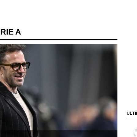
ERIE A
ULTI