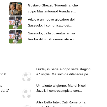
Gustavo Ghezzi: “Fiorentina, che
colpo Mastantuono! Aranda e
Flores i prossimi ad esplodere.
Adzic è un nuovo giocatore del
Castro felice della Roma e
Sassuolo: il comunicato dei
Molina è un bel colpo”
neroverdi
Sassuolo, dalla Juventus arriva
Vasilije Adzic: il comunicato e i
dettagli
i
Gudelj in Serie A dopo sette stagioni
ato 8
a Siviglia. Ma solo da difensore per
l'Udinese
to:
Un talento al giorno, Mahdi Nicoll-
dal 1'
Jazuli: il centrocampista con
l'Australia nel destino
Altra Beffa Inter, Cuti Romero ha