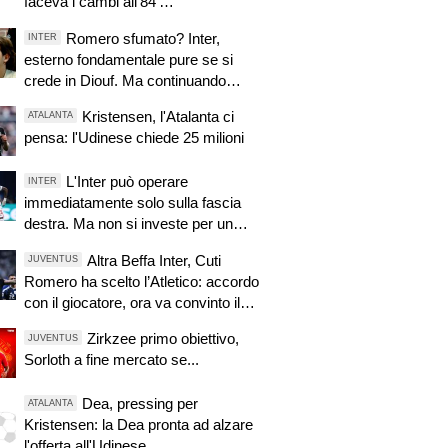
faceva i cambi all’84’…”
Romero sfumato? Inter,
INTER
esterno fondamentale pure se si
crede in Diouf. Ma continuando
così...
Kristensen, l'Atalanta ci
ATALANTA
pensa: l'Udinese chiede 25 milioni
L'Inter può operare
INTER
immediatamente solo sulla fascia
destra. Ma non si investe per un
motivo
Altra Beffa Inter, Cuti
JUVENTUS
Romero ha scelto l’Atletico: accordo
con il giocatore, ora va convinto il
Tottenham
Zirkzee primo obiettivo,
JUVENTUS
Sorloth a fine mercato se...
Dea, pressing per
ATALANTA
Kristensen: la Dea pronta ad alzare
l'offerta all'Udinese