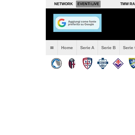
NETWORK
EVENTI LIVE
TMW RA
Home
Serie A
Serie B
Serie