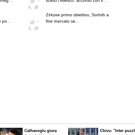
 meglio
scelto l’Atletico: accordo con il
giocatore, ora va convinto il
Tottenham
Zirkzee primo obiettivo, Sorloth a
e pochi
fine mercato se...
può
n-
ta
Calhanoglu giura
Chivu: "Inter puzz