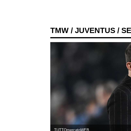
TMW
/
JUVENTUS
/ S
TUTTOmercatoWEB