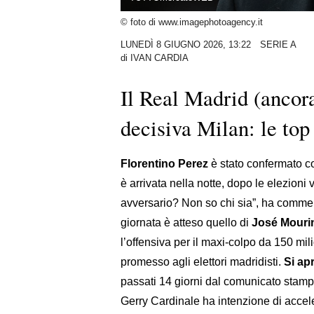
© foto di www.imagephotoagency.it
LUNEDÌ 8 GIUGNO 2026, 13:22
SERIE A
di
IVAN CARDIA
Il Real Madrid (ancora
decisiva Milan: le top
Florentino Perez
è stato confermato c
è arrivata nella notte, dopo le elezion
avversario? Non so chi sia”, ha comment
giornata è atteso quello di
José Mouri
l’offensiva per il maxi-colpo da 150 milio
promesso agli elettori madridisti.
Si apr
passati 14 giorni dal comunicato stamp
Gerry Cardinale ha intenzione di accel