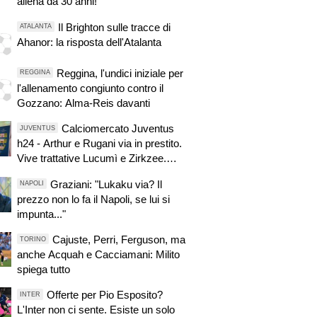
allena da 30 anni!"
Il Brighton sulle tracce di
ATALANTA
Ahanor: la risposta dell'Atalanta
Reggina, l'undici iniziale per
REGGINA
l'allenamento congiunto contro il
Gozzano: Alma-Reis davanti
Calciomercato Juventus
JUVENTUS
h24 - Arthur e Rugani via in prestito.
Vive trattative Lucumì e Zirkzee.
Arsenal su Yildiz. Sondaggio Roma
Graziani: "Lukaku via? Il
NAPOLI
per Nico. PSG alza offerta per
prezzo non lo fa il Napoli, se lui si
Suzuki. Zhegrova non vuole partire.
impunta..."
Sorloth sul mercato. Vlahovic, nuova
pretendente
Cajuste, Perri, Ferguson, ma
TORINO
anche Acquah e Cacciamani: Milito
spiega tutto
Offerte per Pio Esposito?
INTER
L'Inter non ci sente. Esiste un solo