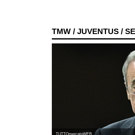
TMW
/
JUVENTUS
/ S
TUTTOmercatoWEB