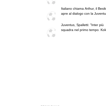
Zhegrova non vuole partire. S
un tradimento"
sul mercato. Vlahovic, nuova
Italiano chiama Arthur, il Besi
pretendente
apre al dialogo con la Juvent
Juventus, Spalletti: "Inter più
squadra nel primo tempo. Kol
Muani e Alajbegovic sono forti