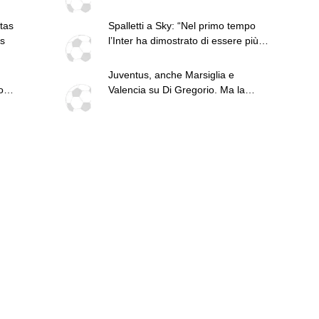
orloth
ktas
Spalletti a Sky: “Nel primo tempo
us
l’Inter ha dimostrato di essere più
squadra di noi. Kolo Muani e
Alajbegovic sono giocatori forti
Juventus, anche Marsiglia e
però…”
o
Valencia su Di Gregorio. Ma la
"
Premier resta in pole