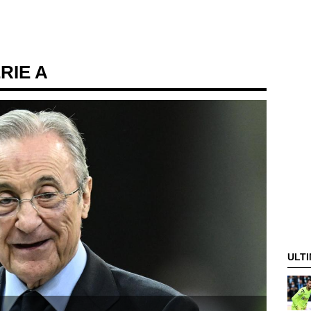
ERIE A
ULTI