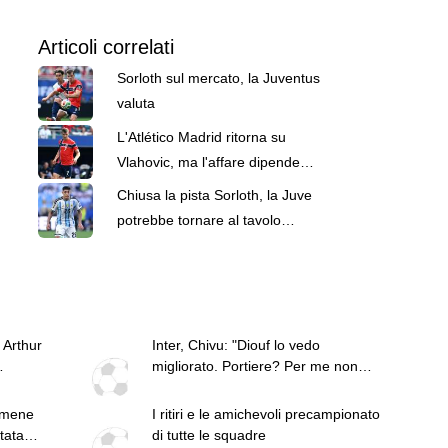
Articoli correlati
Sorloth sul mercato, la Juventus
valuta
L'Atlético Madrid ritorna su
Vlahovic, ma l'affare dipende
anche da Sorloth
Chiusa la pista Sorloth, la Juve
potrebbe tornare al tavolo
dell'Atletico per un altro giocatore
 Arthur
Inter, Chivu: "Diouf lo vedo
migliorato. Portiere? Per me non
rsenal
esistono titolari"
r Nico.
rmene
I ritiri e le amichevoli precampionato
tata
di tutte le squadre