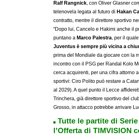
Ralf Rangnick
, con Oliver Glasner com
telenovela legata al futuro di
Hakan Ca
contratto, mentre il direttore sportivo 
“Dopo lui, Cancelo e Hakimi anche il pro
puntano a
Marco Palestra
, per il qua
Juventus è sempre più vicina a chiu
prima del Mondiale da giocare con la m
incontro con il PSG per Randal Kolo Mu
cerca acquirenti, per una cifra attorno a
sportivi: Ciro Polito può restare a Ca
al 2029). A quel punto il Lecce affidere
Trinchera, già direttore sportivo del c
Grosso, in attacco potrebbe arrivare L
Tutte le partite di Seri
l’Offerta di TIMVISION 