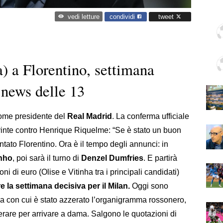
condividi
tweet
vedi letture
) a Florentino, settimana
 news delle 13
ome presidente del
Real Madrid
. La conferma ufficiale
i vinte contro Henrique Riquelme: “Se è stato un buon
ato Florentino. Ora è il tempo degli annunci: in
nho
, poi sarà il turno di
Denzel Dumfries
. E partirà
ni di euro (Olise e Vitinha tra i principali candidati)
e la settimana decisiva per il Milan.
Oggi sono
a con cui è stato azzerato l’organigramma rossonero,
erare per arrivare a dama. Salgono le quotazioni di