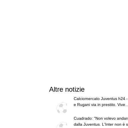
Altre notizie
Calciomercato Juventus h24 -
e Rugani via in prestito. Vive
trattative Lucumì e Zirkzee. A
su Yildiz. Sondaggio Roma pe
Cuadrado: "Non volevo anda
PSG alza offerta per Suzuki.
dalla Juventus. L'Inter non è s