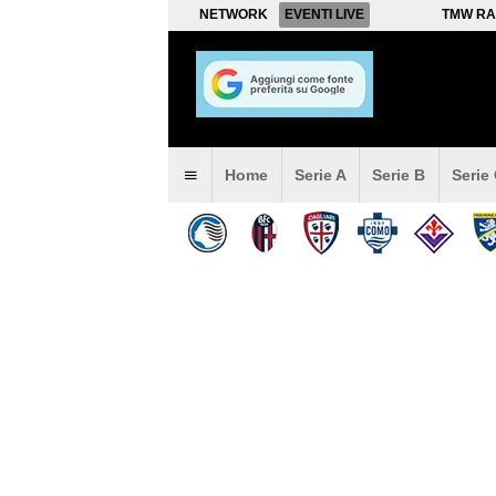
NETWORK
EVENTI LIVE
TMW RA
Home
Serie A
Serie B
Serie