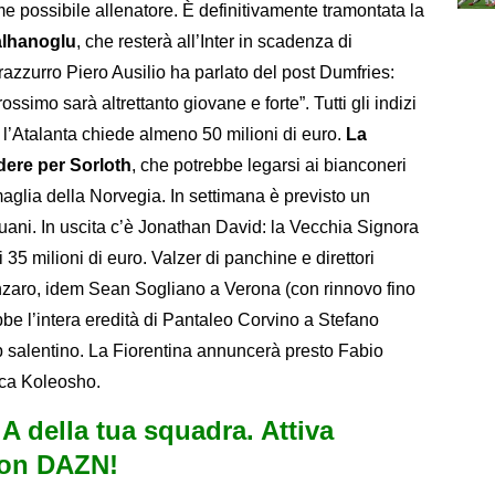
e possibile allenatore. È definitivamente tramontata la
lhanoglu
, che resterà all’Inter in scadenza di
nerazzurro Piero Ausilio ha parlato del post Dumfries:
ssimo sarà altrettanto giovane e forte”. Tutti gli indizi
le l’Atalanta chiede almeno 50 milioni di euro.
La
dere per Sorloth
, che potrebbe legarsi ai bianconeri
aglia della Norvegia. In settimana è previsto un
ani. In uscita c’è Jonathan David: la Vecchia Signora
i 35 milioni di euro. Valzer di panchine e direttori
tanzaro, idem Sean Sogliano a Verona (con rinnovo fino
bbe l’intera eredità di Pantaleo Corvino a Stefano
lub salentino. La Fiorentina annuncerà presto Fabio
uca Koleosho.
e A della tua squadra. Attiva
con DAZN!