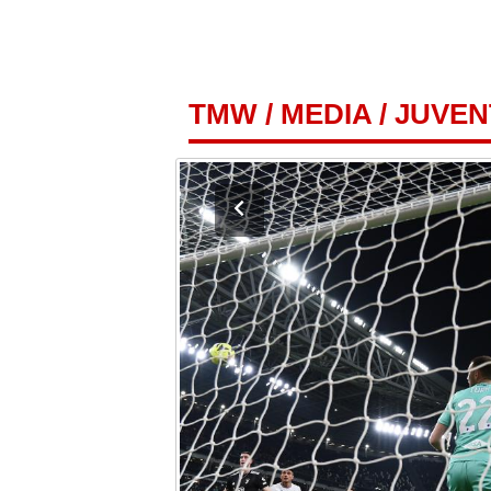
TMW
/
MEDIA
/
JUVEN