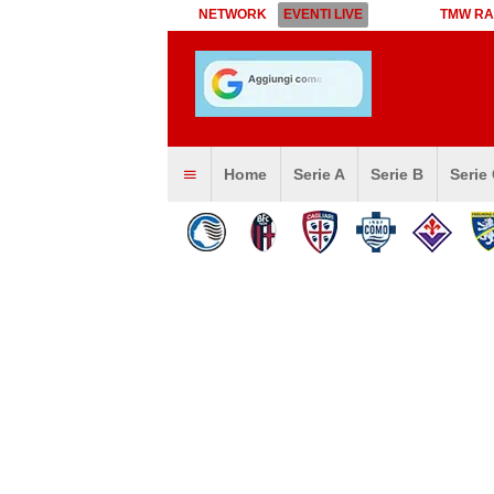
NETWORK
EVENTI LIVE
TMW RA
Home
Serie A
Serie B
Serie