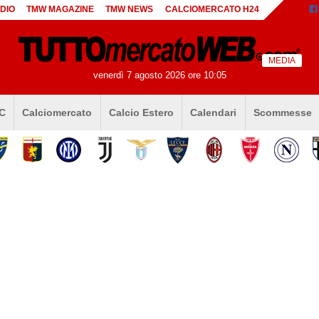
DIO
TMW MAGAZINE
TMW NEWS
CALCIOMERCATO H24
MEDIA
venerdì 7 agosto 2026 ore 10:05
 C
Calciomercato
Calcio Estero
Calendari
Scommesse