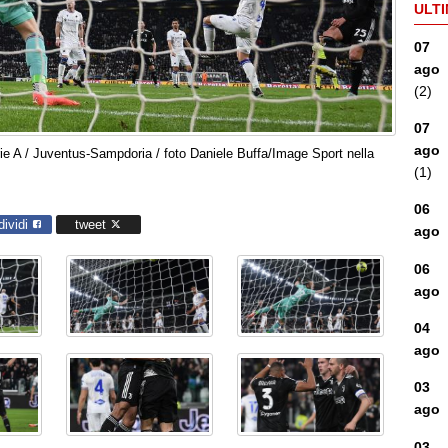
ULTI
07
ago
(2)
07
ago
ie A / Juventus-Sampdoria / foto Daniele Buffa/Image Sport nella
(1)
06
dividi
tweet
ago
06
ago
04
ago
03
ago
03