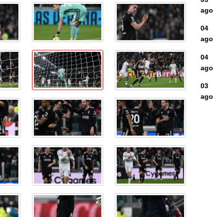
ago
04
ago
04
ago
03
ago