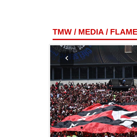
TMW
/
MEDIA
/
FLAME