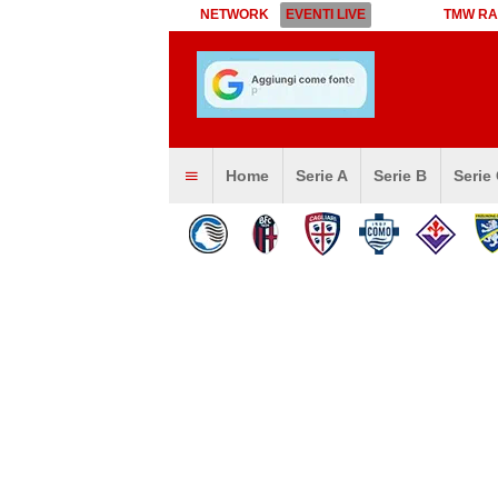
NETWORK
EVENTI LIVE
TMW RA
Home
Serie A
Serie B
Serie