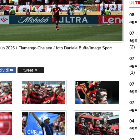
ULTI
08
ago
07
ago
(2)
Cup 2025 / Flamengo-Chelsea / foto Daniele Buffa/Image Sport
07
ago
dividi
tweet
(1)
07
ago
07
ago
04
ago
03