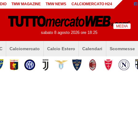
DIO
TMW MAGAZINE
TMW NEWS
CALCIOMERCATO H24
MEDIA
sabato 8 agosto 2026 ore 18:25
 C
Calciomercato
Calcio Estero
Calendari
Scommesse