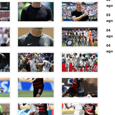
ago
03
ago
04
ago
04
ago