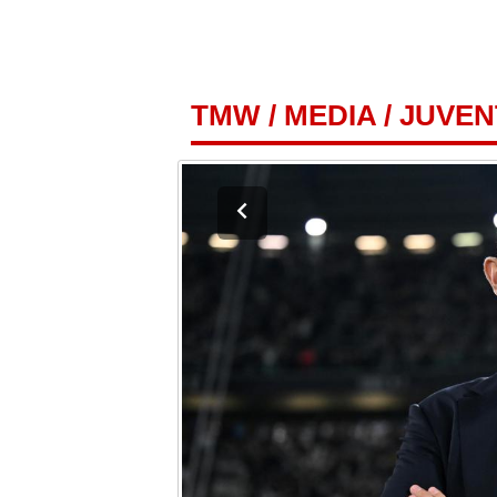
TMW
/
MEDIA
/
JUVEN