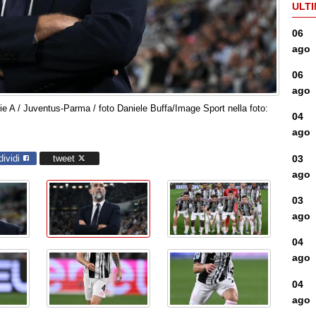
ULTI
06
ago
06
ago
ie A / Juventus-Parma / foto Daniele Buffa/Image Sport nella foto:
04
ago
03
dividi
tweet
ago
03
ago
04
ago
04
ago