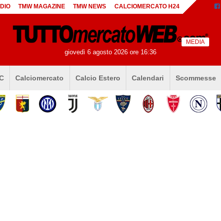
DIO
TMW MAGAZINE
TMW NEWS
CALCIOMERCATO H24
MEDIA
giovedì 6 agosto 2026 ore 16:36
 C
Calciomercato
Calcio Estero
Calendari
Scommesse