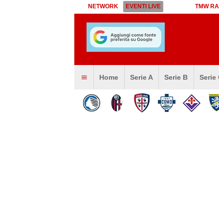
NETWORK
EVENTI LIVE
TMW RA
Home
Serie A
Serie B
Serie