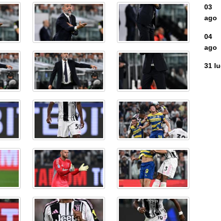
03
ago
04
ago
31 l