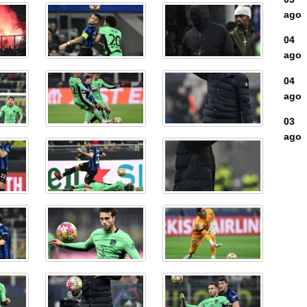
ago
04
ago
04
ago
03
ago