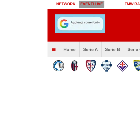
NETWORK
EVENTI LIVE
TMW RA
Home
Serie A
Serie B
Serie