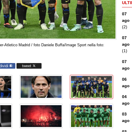
ULTI
07
ago
(2)
07
ago
-Atletico Madrid / foto Daniele Buffa/Image Sport nella foto:
(1)
07
dividi
tweet
ago
06
ago
04
ago
03
ago
03