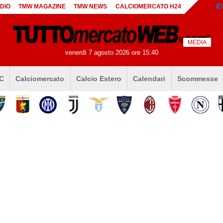
DIO
TMW MAGAZINE
TMW NEWS
CALCIOMERCATO H24
MEDIA
venerdì 7 agosto 2026 ore 15:40
 C
Calciomercato
Calcio Estero
Calendari
Scommesse