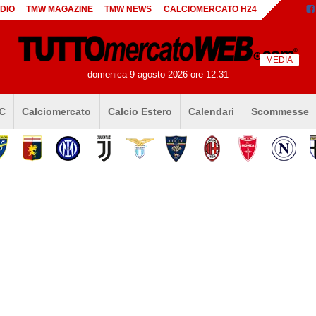
DIO
TMW MAGAZINE
TMW NEWS
CALCIOMERCATO H24
MEDIA
domenica 9 agosto 2026 ore 12:31
 C
Calciomercato
Calcio Estero
Calendari
Scommesse