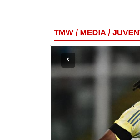
TMW
/
MEDIA
/
JUVEN