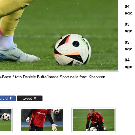
04
ago
03
ago
03
ago
04
ago
Brest / foto Daniele Buffa/Image Sport nella foto: Khephren
dividi
tweet