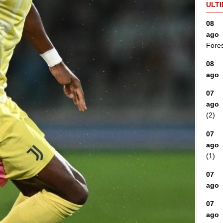
ULTI
08
ago
Fore
08
ago
07
ago
(2)
07
ago
(1)
07
ago
07
ago