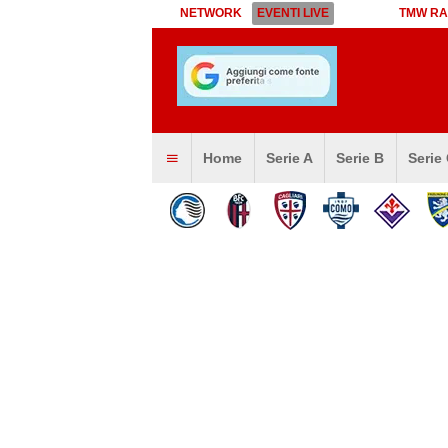
NETWORK
EVENTI LIVE
TMW RA
Home
Serie A
Serie B
Serie