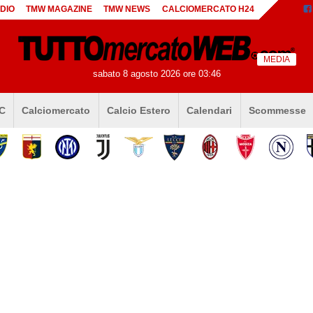
DIO
TMW MAGAZINE
TMW NEWS
CALCIOMERCATO H24
MEDIA
sabato 8 agosto 2026 ore 03:46
 C
Calciomercato
Calcio Estero
Calendari
Scommesse