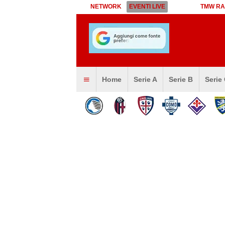
NETWORK
EVENTI LIVE
TMW RA
Home
Serie A
Serie B
Serie