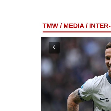
TMW
/
MEDIA
/
INTER-