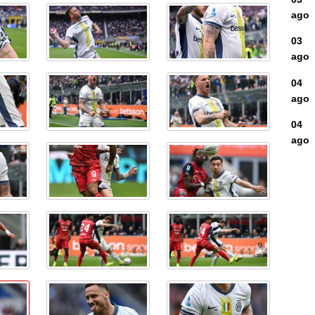
ago
03
ago
04
ago
04
ago