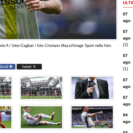
ULTI
07
ago
07
ago
(2)
e A / Inter-Cagliari / foto Cristiano Mazzi/Image Sport nella foto:
07
ago
dividi
tweet
(1)
07
ago
07
ago
04
ago
03