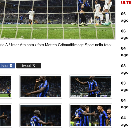
ULTI
06
ago
06
ago
e A / Inter-Atalanta / foto Matteo Gribaudi/Image Sport nella foto:
04
ago
03
dividi
tweet
ago
03
ago
04
ago
04
ago