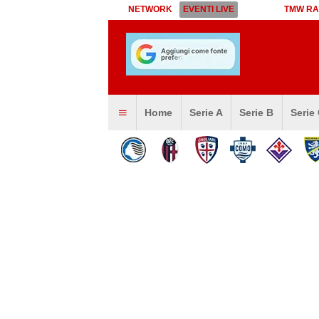
NETWORK
EVENTI LIVE
TMW RA
Home
Serie A
Serie B
Serie