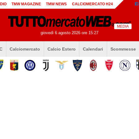
DIO
TMW MAGAZINE
TMW NEWS
CALCIOMERCATO H24
MEDIA
giovedì 6 agosto 2026 ore 15:27
 C
Calciomercato
Calcio Estero
Calendari
Scommesse