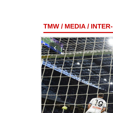
TMW
/
MEDIA
/
INTER