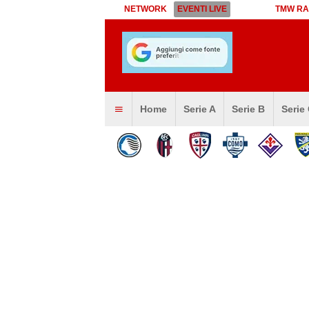
NETWORK
EVENTI LIVE
TMW RA
Home
Serie A
Serie B
Serie