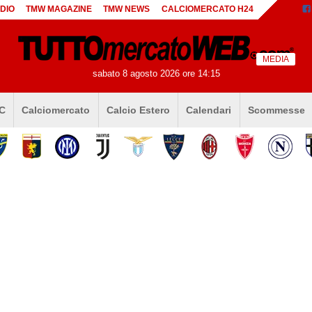
DIO
TMW MAGAZINE
TMW NEWS
CALCIOMERCATO H24
MEDIA
sabato 8 agosto 2026 ore 14:15
 C
Calciomercato
Calcio Estero
Calendari
Scommesse