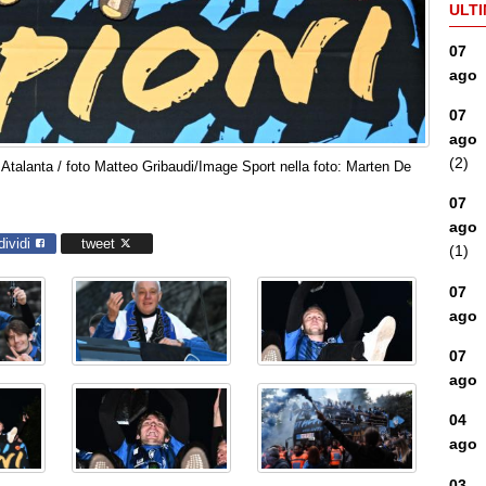
ULTI
07
ago
07
ago
(2)
talanta / foto Matteo Gribaudi/Image Sport nella foto: Marten De
07
ago
dividi
tweet
(1)
07
ago
07
ago
04
ago
03