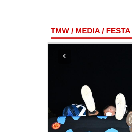
TMW
/
MEDIA
/
FESTA