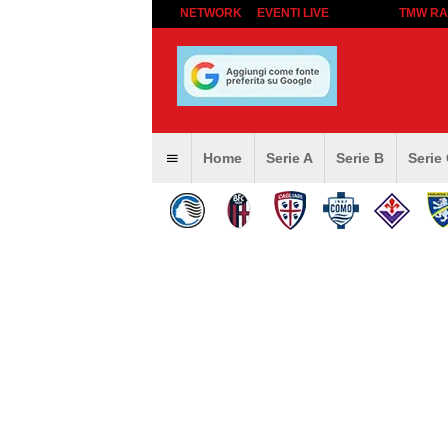
NETWORK
EVENTI LIVE
TMW RA
Home
Serie A
Serie B
Serie