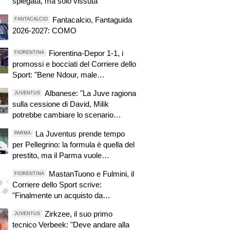
spiegata, ma solo vissuta"
Fantacalcio, Fantaguida
FANTACALCIO
2026-2027: COMO
Fiorentina-Depor 1-1, i
FIORENTINA
promossi e bocciati del Corriere dello
Sport: "Bene Ndour, male
Christensen"
Albanese: "La Juve ragiona
JUVENTUS
sulla cessione di David, Milik
potrebbe cambiare lo scenario
attaccanti"
La Juventus prende tempo
PARMA
per Pellegrino: la formula è quella del
prestito, ma il Parma vuole
monetizzare
MastanTuono e Fulmini, il
FIORENTINA
Corriere dello Sport scrive:
"Finalmente un acquisto da
aeroporto!"
Zirkzee, il suo primo
JUVENTUS
tecnico Verbeek: "Deve andare alla