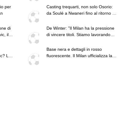
io per
Casting trequarti, non solo Osorio:
an
da Soulé a Nwaneri fino al ritorno di
Brahim
one di
De Winter: "Il Milan ha la pressione
c, il
di vincere titoli. Stiamo lavorando
per questo"
Base nera e dettagli in rosso
ic? La
fluorescente. Il Milan ufficializza la
nuova terza maglia