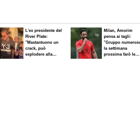
L'ex presidente del
Milan, Amorim
River Plate:
pensa ai tagli:
"Mastantuono un
"Gruppo numeros
crack, può
la settimana
esplodere alla
prossima farò le
Fiorentina"
scelte"