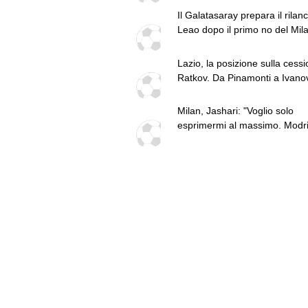
Il Galatasaray prepara il rilanc
Leao dopo il primo no del Mil
Lazio, la posizione sulla cessi
Ratkov. Da Pinamonti a Ivanovi
punto
Milan, Jashari: "Voglio solo
esprimermi al massimo. Modr
sua mentalità è importante"