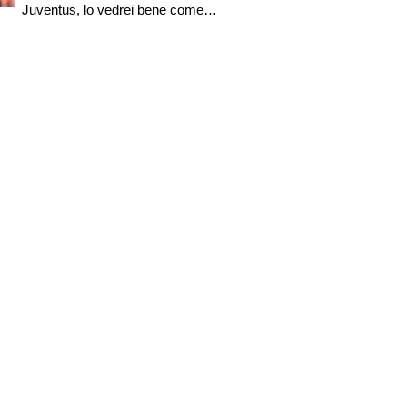
Juventus, lo vedrei bene come
trequartista. Regalava già spettacolo
a sette anni ed eseguiva giocate alla
Gullit..."