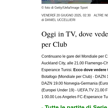
© foto di Getty/Uefa/Image Sport
VENERDÌ 20 GIUGNO 2025, 02:30
ALTRE N
di
DANIEL UCCELLIERI
Oggi in TV, dove vede
per Club
Continuano le gare del Mondiale per Cl
Auckland City, alle 21.00 Flamengo-Ch
Esperance Tunisi.
Ecco dove vedere tu
Botafogo (Mondiale per Club) - DAZN 1
DAZN 19.00 Norvegia-Germania (Europ
(Europei Under 19) - UEFA.TV 21.00 
1 00.00 Los Angeles FC-Esperance Tun
Tutte le partite di Seri