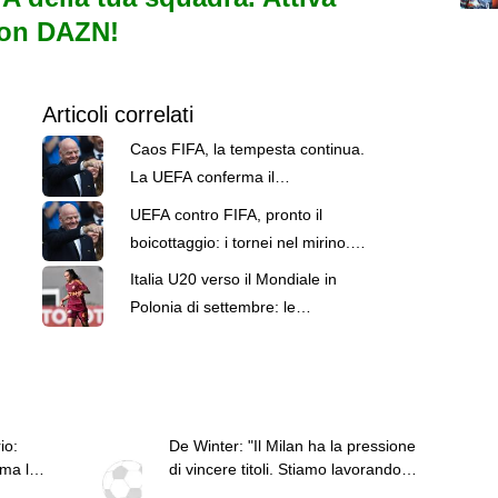
con DAZN!
Articoli correlati
Caos FIFA, la tempesta continua.
La UEFA conferma il
boicottaggio: “Persa fiducia in
UEFA contro FIFA, pronto il
Infantino”
boicottaggio: i tornei nel mirino. E
la posizione dell'Italia
Italia U20 verso il Mondiale in
Polonia di settembre: le
convocate per lo stage
io:
De Winter: "Il Milan ha la pressione
ima le
di vincere titoli. Stiamo lavorando
per questo"