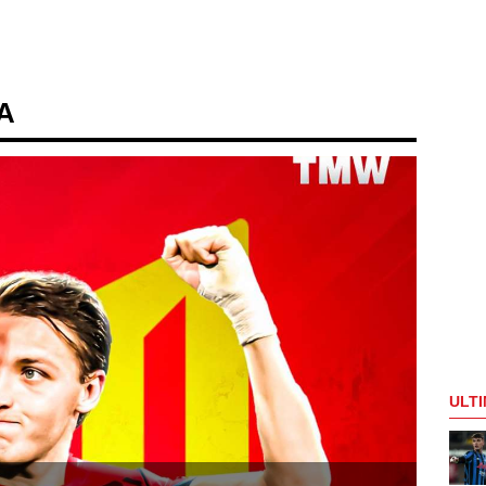
 A
ULTI