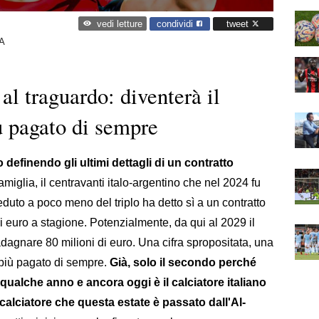
condividi
tweet
vedi letture
A
l traguardo: diventerà il
 pagato di sempre
efinendo gli ultimi dettagli di un contratto
iglia, il centravanti italo-argentino che nel 2024 fu
eduto a poco meno del triplo ha detto sì a un contratto
 di euro a stagione. Potenzialmente, da qui al 2029 il
adagnare 80 milioni di euro. Una cifra spropositata, una
e più pagato di sempre.
Già, solo il secondo perché
 qualche anno e ancora oggi è il calciatore italiano
, calciatore che questa estate è passato dall'Al-