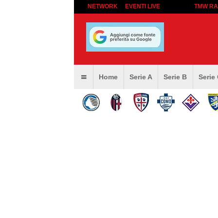
NETWORK
EVENTI LIVE
TMW RA
Home
Serie A
Serie B
Serie