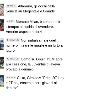
Altamura, gli occhi della
SERIE C
Serie B su Mogentale e Grande
Mercato Milan, è corsa contro
MILAN
il tempo: si rischia di svendere.
Amorim aspetta rinforzi
Non imbalsamate quel
JUVENTUS
numero: ritirare le maglie è un furto al
futuro.
Como su Gouiri: l’OM apre
JUVENTUS
alla cessione, la Juventus ci aveva
provato a gennaio
Celta, Giraldez: "Primi 20' loro
NAPOLI
e 2T noi, contento per i giovani al
debutto"