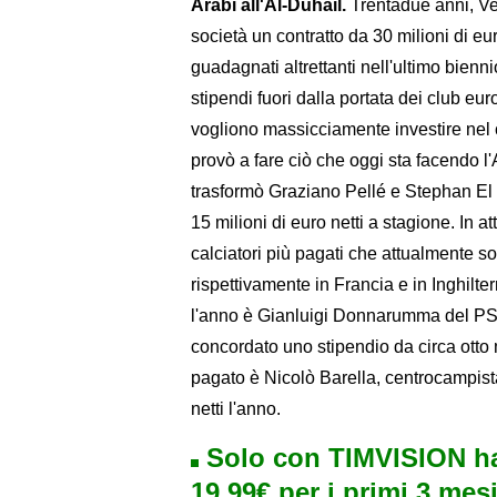
Arabi all'Al-Duhail.
Trentadue anni, Ver
società un contratto da 30 milioni di e
guadagnati altrettanti nell'ultimo bienn
stipendi fuori dalla portata dei club e
vogliono massicciamente investire nel c
provò a fare ciò che oggi sta facendo 
trasformò Graziano Pellé e Stephan El
15 milioni di euro netti a stagione. In att
calciatori più pagati che attualmente 
rispettivamente in Francia e in Inghilter
l'anno è Gianluigi Donnarumma del P
concordato uno stipendio da circa otto m
pagato è Nicolò Barella, centrocampista
netti l'anno.
Solo con TIMVISION ha
19,99€ per i primi 3 mesi