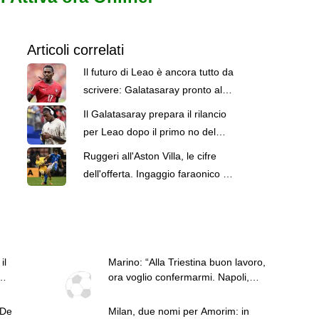
Articoli correlati
Il futuro di Leao è ancora tutto da
scrivere: Galatasaray pronto al
rilancio
Il Galatasaray prepara il rilancio
per Leao dopo il primo no del
Milan
Ruggeri all'Aston Villa, le cifre
dell'offerta. Ingaggio faraonico e
plusvalenza da 20 milioni
il
Marino: “Alla Triestina buon lavoro,
ora voglio confermarmi. Napoli,
Allegri ok per il dopo Conte. Li studio
entrambi e De Zerbi”
 De
Milan, due nomi per Amorim: in