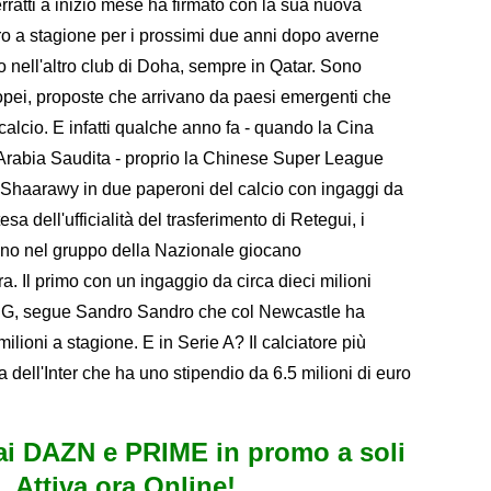
ratti a inizio mese ha firmato con la sua nuova
uro a stagione per i prossimi due anni dopo averne
io nell'altro club di Doha, sempre in Qatar. Sono
uropei, proposte che arrivano da paesi emergenti che
alcio. E infatti qualche anno fa - quando la Cina
l'Arabia Saudita - proprio la Chinese Super League
 Shaarawy in due paperoni del calcio con ingaggi da
esa dell'ufficialità del trasferimento di Retegui, i
sono nel gruppo della Nazionale giocano
ra. Il primo con un ingaggio da circa dieci milioni
SG, segue Sandro Sandro che col Newcastle ha
ilioni a stagione. E in Serie A? Il calciatore più
 dell'Inter che ha uno stipendio da 6.5 milioni di euro
i DAZN e PRIME in promo a soli
. Attiva ora Online!