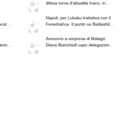
difesa torna d'attualità Inaco, in
mezzo c'è sempre Hojbjerg
Napoli, per Lukaku trattativa con il
ocatori
Fenerbahce. Il punto su Badiashile e
Gabriel Jesus. Juventus, continua il
pressing su Lukumi e in attacco si
i
Annuncio a sorpresa di Malagò:
insiste per Zirkzee. Per Suzuki
menica
Diana Bianchedi capo delegazione
offerta da 35 milioni del Psg
della Nazionale