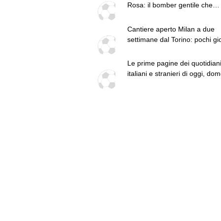
Rosa: il bomber gentile che
infiammò la provincia
Cantiere aperto Milan a due
settimane dal Torino: pochi gi
adatti per Amorim
Le prime pagine dei quotidian
italiani e stranieri di oggi, do
9 agosto