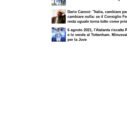
cambiando davvero
Dario Canovi: "Italia, cambiare p
cambiare nulla: se il Consiglio F
resta uguale torna tutto come pri
Pirlo era ok. Roma, sì a Molina"
6 agosto 2021, l'Atalanta riscatta
e lo vende al Tottenham. Minusva
per la Juve