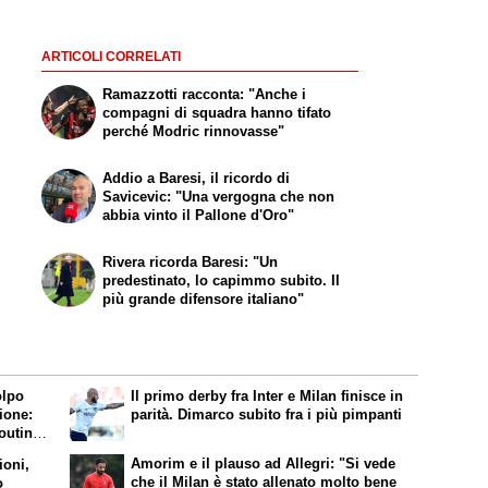
ARTICOLI CORRELATI
Ramazzotti racconta: "Anche i
compagni di squadra hanno tifato
perché Modric rinnovasse"
Addio a Baresi, il ricordo di
Savicevic: "Una vergogna che non
abbia vinto il Pallone d'Oro"
Rivera ricorda Baresi: "Un
predestinato, lo capimmo subito. Il
più grande difensore italiano"
olpo
Il primo derby fra Inter e Milan finisce in
ione:
parità. Dimarco subito fra i più pimpanti
couting
ani:
Amorim e il plauso ad Allegri: "Si vede
ioni,
che il Milan è stato allenato molto bene
o