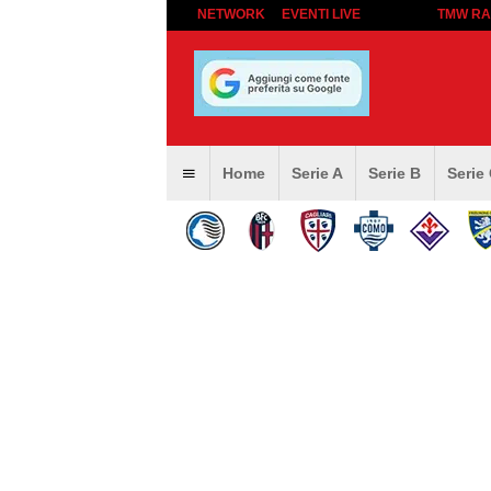
NETWORK
EVENTI LIVE
TMW RA
Home
Serie A
Serie B
Serie