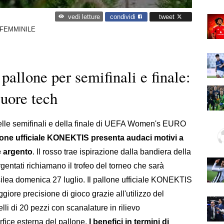
condividi
tweet
vedi letture
 FEMMINILE
 pallone per semifinali e finale:
cuore tech
 delle semifinali e della finale di UEFA Women's EURO
lone ufficiale KONEKTIS presenta audaci motivi a
e argento
. Il rosso trae ispirazione dalla bandiera della
gentati richiamano il trofeo del torneo che sarà
silea domenica 27 luglio. Il pallone ufficiale KONEKTIS
giore precisione di gioco grazie all'utilizzo del
di 20 pezzi con scanalature in rilievo
rfice esterna del pallone.
I benefici in termini di