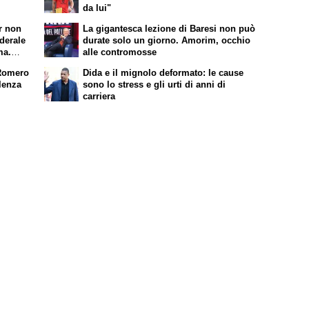
da lui"
er non
La gigantesca lezione di Baresi non può
ederale
durate solo un giorno. Amorim, occhio
ma.
alle contromosse
 Romero
Dida e il mignolo deformato: le cause
lenza
sono lo stress e gli urti di anni di
carriera