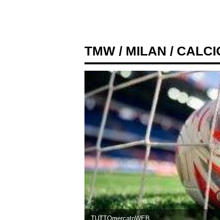
TMW
/
MILAN
/ CALCI
TUTTOmercatoWEB