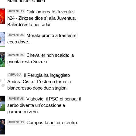
Manchester United
Calciomercato Juventus
JUVENTUS
h24 - Zirkzee dice sì alla Juventus,
Balerdi resta nei radar
Morata pronto a trasferirsi,
JUVENTUS
ecco dove...
Chevalier non scalda: la
JUVENTUS
priorità resta Suzuki
Il Perugia ha ingaggiato
PERUGIA
Andrea Cisco! L'esterno torna in
biancorosso dopo due stagioni
Vlahovic, il PSG ci pensa: il
JUVENTUS
serbo diventa un'occasione a
parametro zero
Campos fa ancora centro
JUVENTUS