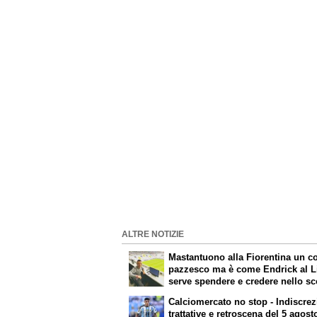
ALTRE NOTIZIE
Mastantuono alla Fiorentina un c
pazzesco ma è come Endrick al L
serve spendere e credere nello s
per i migliori talenti. Giovani itali
Calciomercato no stop - Indiscrez
attenzione perché qualcosa sta
trattative e retroscena del 5 agost