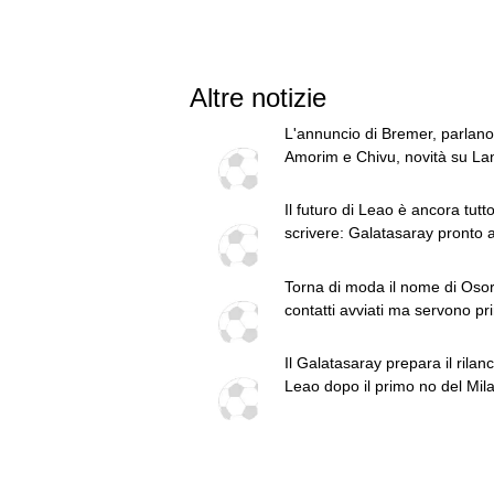
Altre notizie
L'annuncio di Bremer, parlano
Amorim e Chivu, novità su Lan
top news delle 13
Il futuro di Leao è ancora tutt
scrivere: Galatasaray pronto a
rilancio
Torna di moda il nome di Osor
contatti avviati ma servono pr
cessioni
Il Galatasaray prepara il rilanc
Leao dopo il primo no del Mil