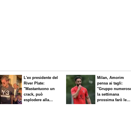
L'ex presidente del
Milan, Amorim
River Plate:
pensa ai tagli:
"Mastantuono un
"Gruppo numeros
crack, può
la settimana
esplodere alla
prossima farò le
Fiorentina"
scelte"