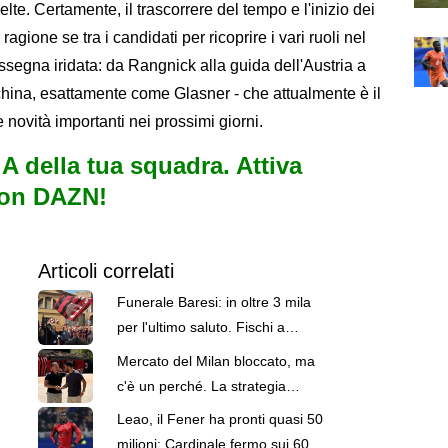
celte. Certamente, il trascorrere del tempo e l'inizio dei
agione se tra i candidati per ricoprire i vari ruoli nel
ssegna iridata: da Rangnick alla guida dell'Austria a
china, esattamente come Glasner - che attualmente è il
e novità importanti nei prossimi giorni.
e A della tua squadra. Attiva
con DAZN!
Articoli correlati
Funerale Baresi: in oltre 3 mila
per l'ultimo saluto. Fischi a
Cardinale
Mercato del Milan bloccato, ma
c'è un perché. La strategia
Cardinale-Amorim
Leao, il Fener ha pronti quasi 50
milioni: Cardinale fermo sui 60.