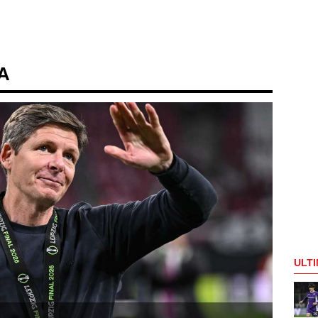
 A
ULTI