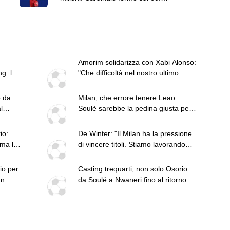
Rafa può anche rimanere
Amorim solidarizza con Xabi Alonso:
g: le
"Che difficoltà nel nostro ultimo
lavoro"
o da
Milan, che errore tenere Leao.
l
Soulè sarebbe la pedina giusta per
Amorim. Vlahovic e Lukaku che
addio triste alla A. Pio Esposito può
io:
De Winter: "Il Milan ha la pressione
spostare il valore dell’Inter. Cosa
ima le
di vincere titoli. Stiamo lavorando
chiedo a Zola
per questo"
io per
Casting trequarti, non solo Osorio:
an
da Soulé a Nwaneri fino al ritorno di
Brahim