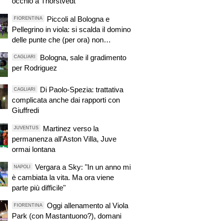
occhio a Thorstvedt
Piccoli al Bologna e
FIORENTINA
Pellegrino in viola: si scalda il domino
delle punte che (per ora) non
riguarda Kean
Bologna, sale il gradimento
CAGLIARI
per Rodriguez
Di Paolo-Spezia: trattativa
CAGLIARI
complicata anche dai rapporti con
Giuffredi
Martinez verso la
JUVENTUS
permanenza all'Aston Villa, Juve
ormai lontana
Vergara a Sky: "In un anno mi
NAPOLI
è cambiata la vita. Ma ora viene
parte più difficile"
Oggi allenamento al Viola
FIORENTINA
Park (con Mastantuono?), domani